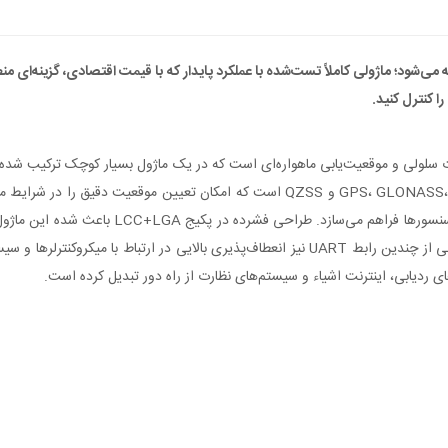
از ماژول MC60CA به‌صورت بازسازی‌شده (Renew) عرضه می‌شود؛ ماژولی کاملاً تست‌شده با عملکرد پایدار که با قیم
 کنترل کنید.
کوتاه‌برد با مصرف انرژی پایین را برای اتصال ب
دستگاه‌هایی که محدودیت فضا دارند به راحتی استفاده شود. پشتیبانی از چندین رابط UART نیز انعط