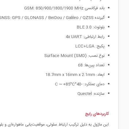
باند فرکانسی GSM: 850/900/1800/1900 MHz
گیرنده GNSS: GPS / GLONASS / BeiDou / Galileo / QZSS
بلوتوث: BLE 3.0
رابط ارتباطی: 4x UART
پکیج: LCC+LGA
نوع نصب: Surface Mount (SMD)
تعداد پین‌ها: 68
ابعاد: 18.7mm x 16mm x 2.1mm
دمای عملکرد: -40°C ~ +85°C
سازنده: Quectel
کاربردهای رایج
این ماژول به دلیل ترکیب ارتباط سلولی، موقعیت‌یابی ماهواره‌ای و ب