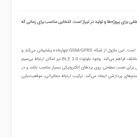
ت اقتصادی، گزینه‌ای منطقی برای پروژه‌ها و تولید در تیراژ است. انتخابی مناسب برای زمانی که
ماژول Quectel MC60CA-04-STD یک راهکار یکپارچه برای ارتباطات سلولی و موقعیت‌یابی ماهواره‌ای است که در یک ماژول بسیار کوچک ترکیب شده است. این ماژول از شبکه GSM/GPRS چهاربانده پشتیبانی می‌کند و
در کنار آن دارای گیرنده چندمنظومه GNSS شامل GPS، GLONASS، BeiDou، Galileo و QZSS است که امکان تعیین موقعیت دقیق را در شرایط مختلف فراهم می‌کند. وجود بلوتوث BLE 3.0 نیز امکان ارتباط بی‌سیم
ه دستگاه‌های جانبی یا سنسورها فراهم می‌سازد. طراحی فشرده در پکیج LCC+LGA باعث شده این ماژول برای نصب سطحی روی بردهای الکترونیکی بسیار مناسب باشد و در
اف‌پذیری بالایی در ارتباط با میکروکنترلرها و سیستم‌های پردازشی ایجاد می‌کند. ترکیب ارتباط مخابراتی، موقعیت‌یابی