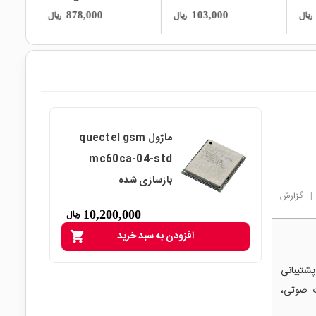
KBPC3510
ریال
ریال
ریال
104,000
878,000
ماژول quectel gsm
mc60ca-04-std
بازسازی شده
|
گزارش
10,200,000
ریال
افزودن به سبد خرید
shopping_cart
احترام، خیر، ماژول MC60CA-04-STD از شبکه 4G پشتیبانی
بکه‌های 2G برای ارتباطات صوتی،