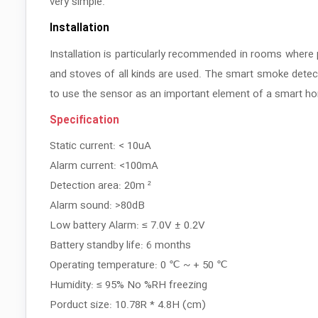
very simple.
Installation
Installation is particularly recommended in rooms where
and stoves of all kinds are used. The smart smoke detect
to use the sensor as an important element of a smart hom
Specification
Static current: < 10uA
Alarm current: <100mA
Detection area: 20m ²
Alarm sound: >80dB
Low battery Alarm: ≤ 7.0V ± 0.2V
Battery standby life: 6 months
Operating temperature: 0 ℃ ~ + 50 ℃
Humidity: ≤ 95% No %RH freezing
Porduct size: 10.78R * 4.8H (cm)