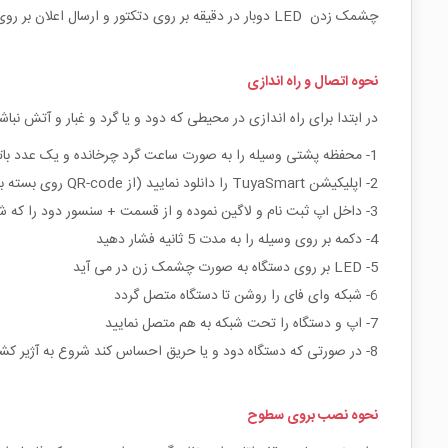
چشمک زدن LED دوبار در دقیقه بر روی دتکتور و ارسال اعلان بر روی گوشی هوشمند
نحوه اتصال و راه اندازی
در ابتدا برای راه اندازی در محیطی که دود و یا گرد و غبار و آتش نباش
1- محفظه پشتی وسیله را به صورت ساعت گرد چرخانده و یک عدد باتری 9 ولت کتابی درون آن قرار دهید
2- اپلیکیشن TuyaSmart را دانلود نمایید (از QR-code روی بسته بندی می توانید استفاده نمایید)
3- داخل اپ ثبت نام و لاگین نموده و از قسمت + سنسور دود را که شکل آن نیز قابل مشاهده می باشد دتکتور را اضافه نمایید
4- دکمه بر روی وسیله را به مدت 5 ثانیه فشار دهید
5- LED بر روی دستگاه به صورت چشمک زن در می آید
6- شبکه وای فای را روشن تا دستگاه متصل گردد
7- اپ و دستگاه را تحت شبکه به هم متصل نمایید
8- در صورتی که دستگاه دود و یا حریق احساس کند شروع به آژیر کشیدن می کند و بر روی گوشی اعلان قابل مشاهده می باشد .
نحوه نصب بروی سطوح