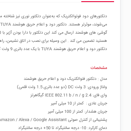
دتکتورهای دود فوتوالکتریک که به‌عنوان دتکتور نوری نیز شناخته
هستید تضمین می کند . این وسیله برای نصب در اتاق نشیمن، راهروه
دتکتور دود و اعلام حریق هوشمند TUYA با یک عدد باتری 9 ولت کتابی کار می کند و برای نصب کافی است که محفظه پشت دتکتور باز کرده و باتری را داخل دستگاه قرار دهید.
مشخصات
مدل : دتکتور فتوالکتریک دود و اعلام حریق هوشمند
ولتاژ ورودی: 3 ولت DC (دو عدد باتری 1.5 ولت قلمی)
وای فای: IEEE 802.11 b / n / g 2.4 گیگاهرتز
جریان عادی : کمتر از 10 میلی آمپر
جریان هشدار: کمتر از 100 میلی آمپر
پشتیبانی از کنترل صوتی Amazon / Alexa / Google Assistant
دمای کارکرد: 10- درجه سانتیگراد تا 50+ درجه سانتیگراد