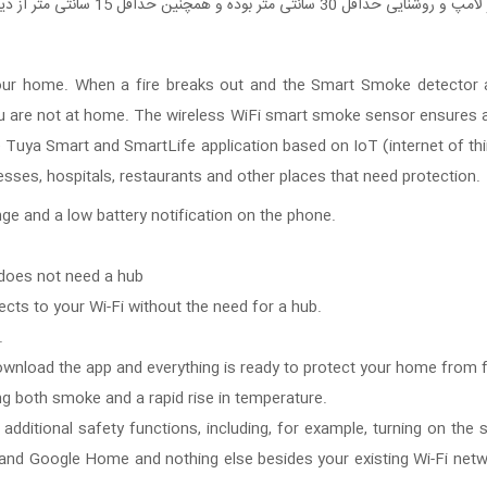
ل 15 سانتی متر از دیوار فاصله داشته باشد .
 home. When a fire breaks out and the Smart Smoke detector activ
u are not at home. The wireless WiFi smart smoke sensor ensures an
the Tuya Smart and SmartLife application based on IoT (internet of th
nesses, hospitals, restaurants and other places that need protection.
nge and a low battery notification on the phone.
 does not need a hub
ects to your Wi-Fi without the need for a hub.
.
ownload the app and everything is ready to protect your home from f
ng both smoke and a rapid rise in temperature.
 additional safety functions, including, for example, turning on th
and Google Home and nothing else besides your existing Wi-Fi net