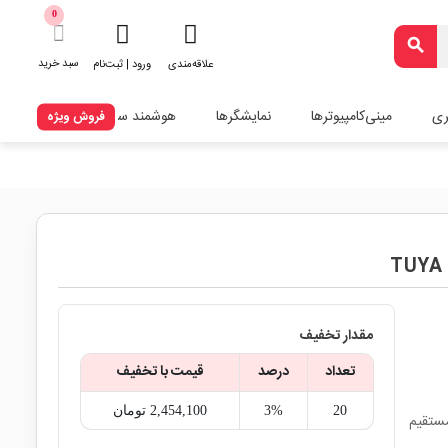
0
search
سبد خرید
علاقه‌مندی
ورود | ثبت‌نام
ری
مینی‌کامپیوترها
نمایشگرها
هوشمند سازی
فروش ویژه
مقدار تخفیف
تعداد
درصد
قیمت با تخفیف
20
3%
2,454,100‎ تومان
مستقیم