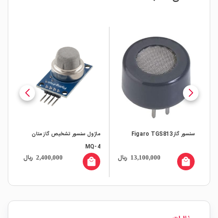
سنسور گاز Figaro TGS813
ماژول سنسور تشخیص گاز متان
دیت
MQ-4
حری
ال
ریال
ریال
2,400,000
13,100,000
all
local_mall
local_mall