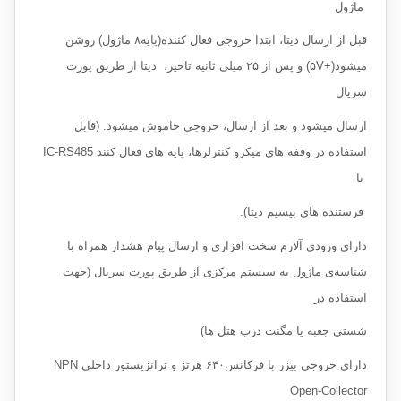
ماژول
قبل از ارسال دیتا، ابتدا خروجی فعال کننده(پایه۸ ماژول) روشن
میشود(+۵V) و پس از ۲۵ میلی ثانیه تاخیر، دیتا از طریق پورت
سریال
ارسال میشود و بعد از ارسال، خروجی خاموش میشود. (قابل
استفاده در وقفه های میکرو کنترلرها، پایه های فعال کنند IC-RS485
یا
فرستنده های بیسیم دیتا).
دارای ورودی آلارم سخت افزاری و ارسال پیام هشدار همراه با
شناسه‌ی ماژول به سیستم مرکزی از طریق پورت سریال (جهت
استفاده در
شستی جعبه‌ یا مگنت درب هتل ها)
دارای خروجی بیزر با فرکانس۶۴۰ هرتز و ترانزیستور داخلی NPN
Open-Collector