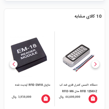
10 کالای مشابه
دستگاه اکسس کنترل فلزی ضد آب
ماژول RFID EM18 آپدیت شده
RFID 125KHZ مدل RFID-M6
125KHz 
ال
ریال
ریال
3,950,000
44,600,000
all
local_mall
local_mall