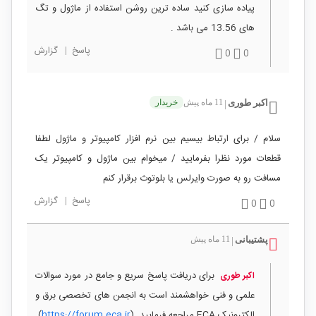
پیاده سازی کنید ساده ترین روشن استفاده از ماژول و تگ
های 13.56 می باشد .
پاسخ
|
گزارش
0
0
اکبر طوری
11 ماه پیش
خریدار
|
سلام / برای ارتباط بیسیم بین نرم افزار کامپیوتر و ماژول لطفا
قطعات مورد نظرا بفرمایید / میخوام بین ماژول و کامپیوتر یک
مسافت رو به صورت وایرلس یا بلوتوث برقرار کنم
پاسخ
|
گزارش
0
0
پشتیبانی
11 ماه پیش
|
برای دریافت پاسخ سریع و جامع در مورد سوالات
اکبر طوری
علمی و فنی خواهشمند است به انجمن های تخصصی برق و
الکترونیک ECA مراجعه فرمایید. (
https://forum.eca.ir
)