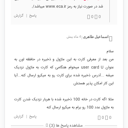
شد در صورت نیاز به رمز www.eca.ir میباشد/.
پاسخ
|
گزارش
0
0
اسماعیل طاهری
4 ماه پیش
|
سلام
من بعد از معرفی کارت به این ماژول و ذخیره در حافظه اون به
عنوان user card U میخوام هنگامی که کارت به ماژول نزدیک
میشه ...آدرس ذخیره شده برای کارت رو به میکرو ارسال کنه...آیا
این کار امکان پذیر هستش
مثلا اگه کارت در خانه 100 ذخیره شده با هربار نزدیک شدن کارت
به ماژول عدد 100 رو برام به میکرو ارسال کنه
پاسخ
|
گزارش
0
0
مشاهده پاسخ ها (3)