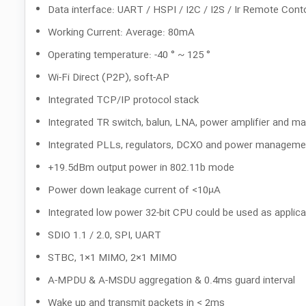
Data interface: UART / HSPI / I2C / I2S / Ir Remote Con
Working Current: Average: 80mA
Operating temperature: -40 ° ~ 125 °
Wi-Fi Direct (P2P), soft-AP
Integrated TCP/IP protocol stack
Integrated TR switch, balun, LNA, power amplifier and m
Integrated PLLs, regulators, DCXO and power managemen
+19.5dBm output power in 802.11b mode
Power down leakage current of <10µA
Integrated low power 32-bit CPU could be used as applic
SDIO 1.1 / 2.0, SPI, UART
STBC, 1×1 MIMO, 2×1 MIMO
A-MPDU & A-MSDU aggregation & 0.4ms guard interval
Wake up and transmit packets in < 2ms