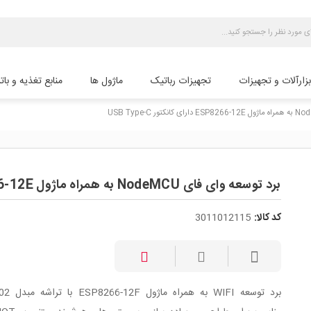
بزارآلات و تجهیزات
تجهیزات رباتیک
ماژول ها
منابع تغذیه و بات
برد توسعه وای فای NodeMCU به همراه ماژول ESP8266-12E دارای کانکتور USB Type-C
کد کالا:
3011012115
برد توسعه WIFI به