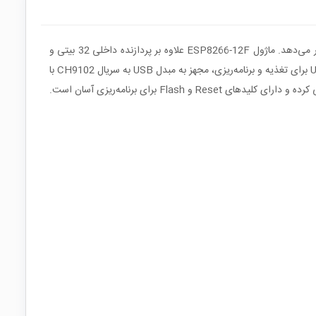
این برد توسعه بر پایه ماژول وای‌فای ESP8266-12F طراحی شده و تمامی امکانات لازم برای توسعه سریع پروژه‌های اینترنت اشیا را در اختیار کاربر قرار می‌دهد. ماژول ESP8266-12F علاوه بر پردازنده داخلی 32 بیتی و
پشتیبانی از استاندارد 802.11 b/g/n، دارای 6 پایه GPIO اضافی نسبت به نسخه ESP-12 معمولی است. برد NodeMCU علاوه بر پورت USB Type-C برای تغذیه و برنامه‌ریزی، مجهز به مبدل USB به سریال CH9102 با
توان جریان‌دهی بیشتر بوده که امکان استفاده مستقیم روی بردبرد را فراهم می‌کند. این برد از پروتکل‌های GPIO، PWM، I2C، 1-Wire و ADC پشتیبانی کرده و دارای کلیدهای Reset و Flash برای برنامه‌ریزی آسان است.