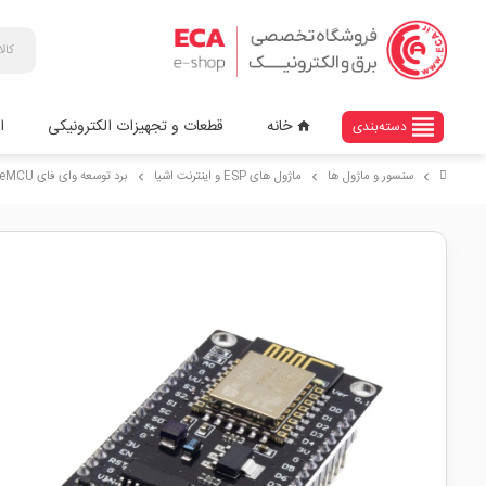
view_headline
خانه
قطعات و تجهیزات الکترونیکی
ا
دسته‌بندی
home
سنسور و ماژول ها
ماژول های ESP و اینترنت اشیا
برد توسعه وای فای NodeMCU به همراه ماژول ESP8266-12E دارای کانکتور USB Type-C
chevron_right
chevron_right
chevron_right