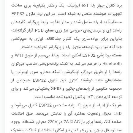
برد کنترل چهار رله IoT ایرانیک، یک راهکار یکپارچه برای ساخت
تجهیزات هوشمند متصل به شبکه است. در این برد، ماژول ESP32
مستقیماً به 4 رله متصل شده و مدار تغذیه، رابط پروگرام، کلیدهای
راه‌اندازی و ترمینال‌های خروجی نیز روی همان PCB قرار گرفته‌اند؛
بنابراین برای پیاده‌سازی یک کنترلر چندکاناله، نیازی به سیم‌کشی
جداگانه میان برد توسعه، ماژول رله و پروگرامر نخواهید داشت.
هسته پردازشی ESP32 امکان ایجاد ارتباط بی‌سیم از طریق WiFi و
Bluetooth را فراهم می‌کند. به کمک برنامه‌نویسی مناسب می‌توان
رله‌ها را از طریق مرورگر، اپلیکیشن، شبکه محلی، سرور اینترنتی یا
سامانه‌های خانه هوشمند کنترل کرد. ماژول ESP32 همچنین از
مجموعه متنوعی از رابط‌های جانبی و GPIO پشتیبانی می‌کند و برای
توسعه کاربردهای IoT و کنترل تعبیه‌شده مناسب است.
هر یک از 4 رله از طریق یک پایه مشخص ESP32 کنترل می‌شود و
LED مجزا، وضعیت عملکرد آن را نمایش می‌دهد. طبق اطلاعات
صفحه کالا، رله‌ها برای بار AC تا 7A در 220V معرفی شده‌اند. وجود
سه ترمینال پیچی برای هر کانال نیز امکان استفاده از کنتاکت مشترک