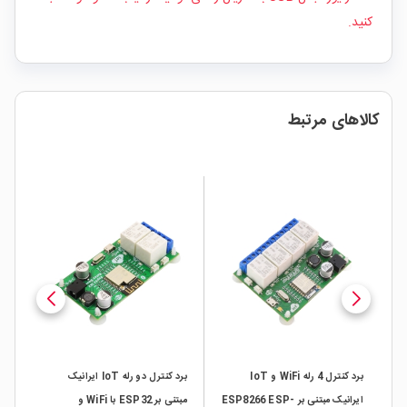
کنید.
کالاهای مرتبط
رله IoT مبتنی
برد کنترل 4 رله WiFi و IoT
برد کنترل دو رله IoT ایرانیک
ایرانیک مبتنی بر ESP8266 ESP-
مبتنی بر ESP32 با WiFi و