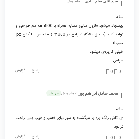
سید علی سلم آبادی
1 ماه پیش
|
سلام
پیشنهاد میشود ماژول هایی مشابه همراه با sim800 هم طراحی و
تولید کنید (با حل مشکلات رایج در sim800 ها همراه با آنتن ipx
خوب!)
خیلی کاربردی میشود!
سپاس
پاسخ
|
گزارش
0
0
محمد صادق ابراهیم پور
2 ماه پیش
خریدار
|
سلام
ای کاش رنگ برد بر میگشت به سبز برای تعمیر و عیب یابی راحت
تر بود
پاسخ
|
گزارش
0
0