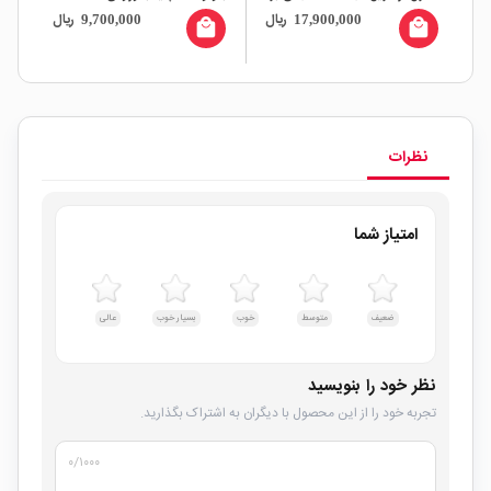
ال
ریال
ریال
9,700,000
17,900,000
Type-C
ESP-32
all
local_mall
local_mall
نظرات
امتیاز شما
ضعیف
متوسط
خوب
بسیار خوب
عالی
نظر خود را بنویسید
تجربه خود را از این محصول با دیگران به اشتراک بگذارید.
۰
/۱۰۰۰