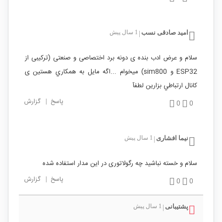
امید صادقی نسب
1 سال پیش
|
سلام و عرض ادب بنده ی دونه برد اختصاصی و صنعتی (ترکیبی از
ESP32 و sim800) میخوام ...اگه مایل به همکاري هستين ی
کانال ارتباطي بزارین لطفآ
پاسخ
|
گزارش
0
0
نیما افشاری
1 سال پیش
|
سلام و خسته نباشید چه رگولاتوری در این مدار استفاده شده
پاسخ
|
گزارش
0
0
پشتیبانی
1 سال پیش
|