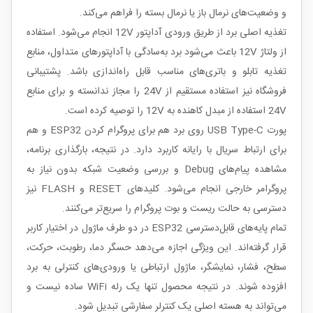
و وضعیت‌های نرمال باز یا نرمال بسته را فراهم می‌کند.
تغذیه اصلی برد از طریق ورودی آداپتور 12V انجام می‌شود. استفاده
از ولتاژ 12V باعث می‌شود برد به‌سادگی با آداپتورهای متداول، منابع
تغذیه تابلو و باتری‌های مناسب قابل راه‌اندازی باشد. پشتیبانی
فروشگاه نیز استفاده مستقیم از 24V را مجاز ندانسته و برای منابع
24V استفاده از مبدل کاهنده به 12V را توصیه کرده است.
پورت USB Type-C روی برد هم برای پروگرام کردن ESP32 و هم
برای ارتباط سریال با رایانه کاربرد دارد. در نتیجه، بارگذاری برنامه،
مشاهده پیام‌های Debug و بررسی وضعیت شبکه بدون نیاز به
پروگرامر خارجی انجام می‌شود. کلیدهای RESET و FLASH نیز
دسترسی به حالت ریست و بوت پروگرام را سریع‌تر می‌کنند.
تمام پایه‌های قابل‌دسترسی ESP32 در دو طرف ماژول در اختیار کاربر
قرار گرفته‌اند. این ویژگی اجازه می‌دهد حسگر دما، رطوبت، حرکت،
سطح، فشار، نمایشگر، ماژول ارتباطی یا ورودی‌های کنترلی به برد
افزوده شوند. در نتیجه محصول تنها یک رله WiFi ساده نیست و
می‌تواند به هسته اصلی یک کنترلر سفارشی تبدیل شود.