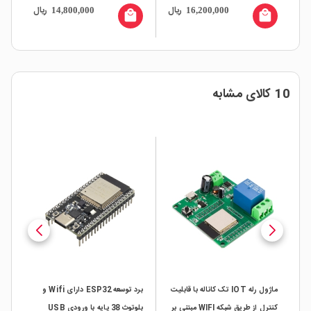
ال
ریال
ریال
14,800,000
16,200,000
07 با تغذیه 12V
Bluetooth با تغذیه 12V
local_mall
local_mall
10 کالای مشابه
ار
ده
ماژول رله IOT تک کاناله با قابلیت
برد توسعه ESP32 دارای Wifi و
کنترل از طریق شبکه WIFI مبتنی بر
بلوتوث 38 پایه با ورودی USB
حاف