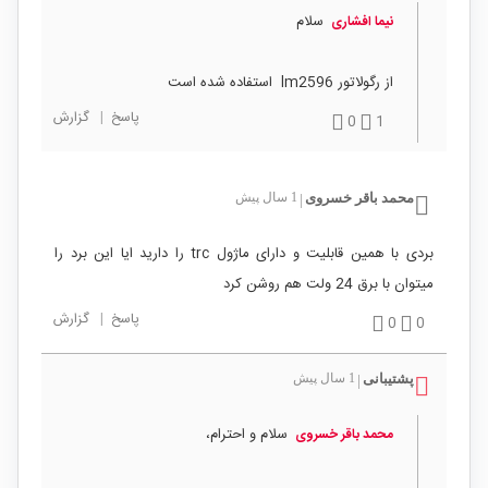
سلام
نیما افشاری
از رگولاتور lm2596 استفاده شده است
پاسخ
|
گزارش
0
1
محمد باقر خسروی
1 سال پیش
|
بردی با همین قابلیت و دارای ماژول trc را دارید ایا این برد را
میتوان با برق 24 ولت هم روشن کرد
پاسخ
|
گزارش
0
0
پشتیبانی
1 سال پیش
|
سلام و احترام،
محمد باقر خسروی