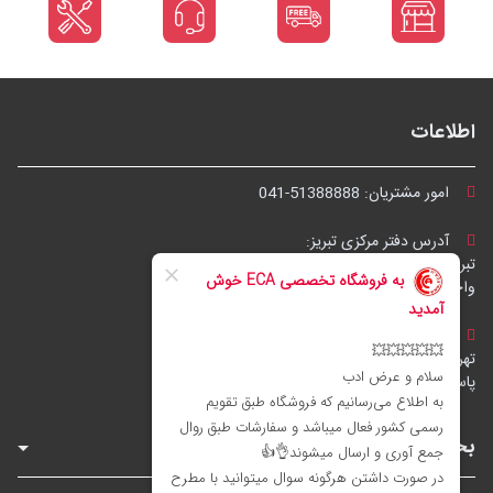
اطلاعات
امور مشتریان:
041-51388888
آدرس دفتر مرکزی تبریز:
تبریز، چهارراه شریعتی، مجتمع تجاری گلستان،
واحد ۷
آدرس فروشگاه تهران:
تهران، خیابان جمهوری، نرسیده به پل حافظ،
پاساژ توکل، طبقه زیرهمکف، واحد B6 (تاپ ترونیک)
بخش‌های فروشگاه