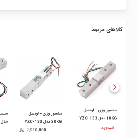
کالاهای مرتبط
local_mall
local_mall
سنسور وزن - لودسل
سنسور وزن - لودسل
10KG مدل YZC-133
20KG مدل YZC-133
مدل YZC-133
ناموجود
ریال
2,910,000