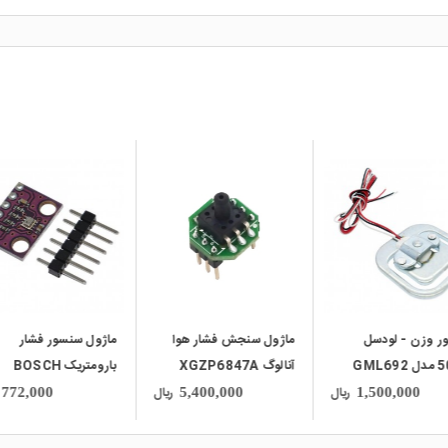
local_mall
local_mall
ر وزن - لودسل
ماژول سنجش فشار هوا
ماژول سنسور فشار
GML6
آنالوگ XGZP6847A
بارومتریک BOSCH
BMP280
ریال
ریال
772,000
5,400,000
1,500,000