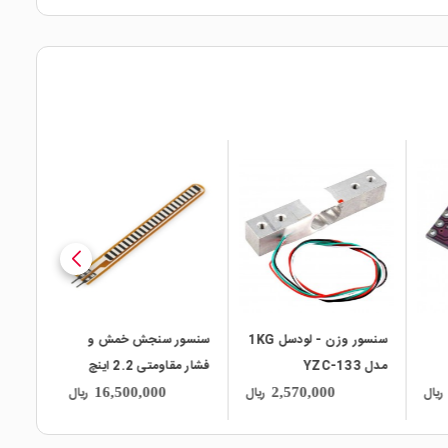
local_mall
local_mall
local_mall
سنسور وزن - لودسل 1KG
سنسور سنجش خمش و
مدل YZC-133
فشار مقاومتی 2.2 اینچ
CELL
ریال
ریال
ریال
16,500,000
2,570,000