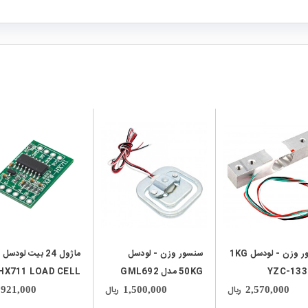
local_mall
local_mall
سنسور وزن - لودسل 1KG
سنسور وزن - لودسل
ماژول 24 بیت لودسل
50KG مدل GML692
HX711 LOAD CELL
ریال
ریال
921,000
1,500,000
2,570,000