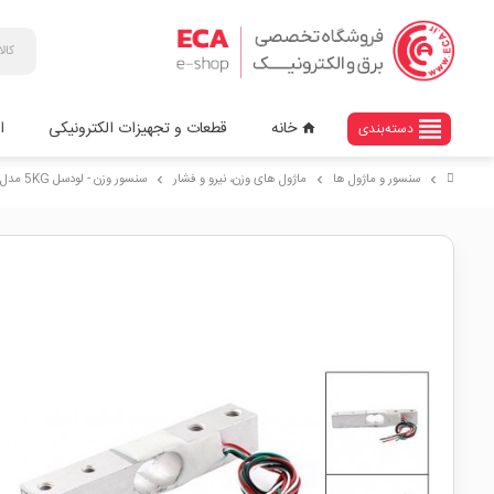
view_headline
خانه
قطعات و تجهیزات الکترونیکی
ا
دسته‌بندی
home
سنسور و ماژول ها
ماژول های وزن، نیرو و فشار
سنسور وزن - لودسل 5KG مدل YZC-133
chevron_right
chevron_right
chevron_right