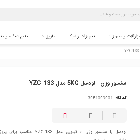
بزارآلات و تجهیزات
تجهیزات رباتیک
ماژول ها
منابع تغذیه و بات
سنسور وزن - لودسل 5KG مدل YZC-133
کد کالا:
3051009001
لودسل یا سنسور وزن 5 کیلویی مدل YZC-133 مناسب