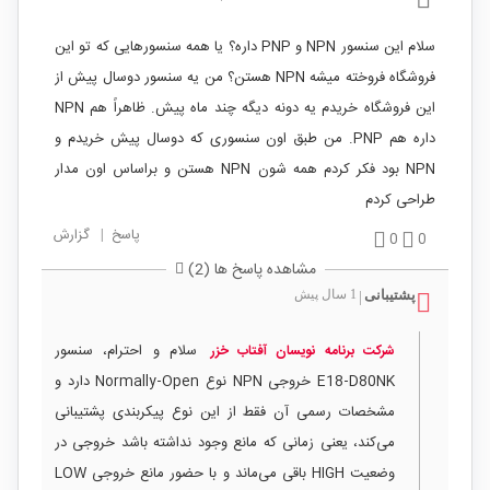
سلام این سنسور NPN و PNP داره؟ یا همه سنسورهایی که تو این
فروشگاه فروخته میشه NPN هستن؟ من یه سنسور دوسال پیش از
این فروشگاه خریدم یه دونه دیگه چند ماه پیش. ظاهراً هم NPN
داره هم PNP. من طبق اون سنسوری که دوسال پیش خریدم و
NPN بود فکر کردم همه شون NPN هستن و براساس اون مدار
طراحی کردم
پاسخ
|
گزارش
0
0
مشاهده پاسخ ها (2)
پشتیبانی
1 سال پیش
|
سلام و احترام، سنسور
شرکت برنامه نویسان آفتاب خزر
E18‑D80NK خروجی NPN نوع Normally‑Open دارد و
مشخصات رسمی آن فقط از این نوع پیکربندی پشتیبانی
می‌کند، یعنی زمانی که مانع وجود نداشته باشد خروجی در
وضعیت HIGH باقی می‌ماند و با حضور مانع خروجی LOW