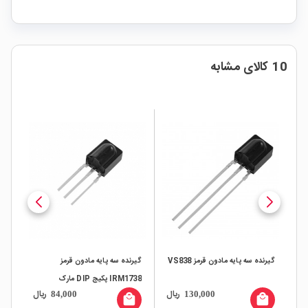
10 کالای مشابه
کد
گیرنده سه پایه مادون قرمز VS838
گیرنده سه پایه مادون قرمز
فرس
IRM1738 پکیج DIP مارک
70
ال
ریال
ریال
84,000
130,000
SIVAGO
all
local_mall
local_mall