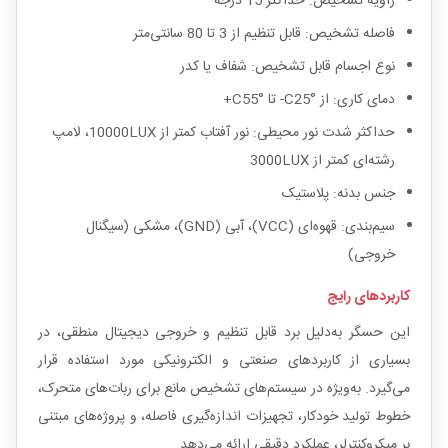
زاویه تشخیص: حداکثر 15 درجه
فاصله تشخیص: قابل تنظیم از 3 تا 80 سانتی‌متر
نوع اجسام قابل تشخیص: شفاف یا کدر
دمای کاری: از °C25- تا °C55+
حداکثر شدت نور محیطی: نور آفتاب کمتر از 10000LUX، لامپ
رشته‌ای کمتر از 3000LUX
جنس بدنه: پلاستیک
سیم‌بندی: قهوه‌ای (VCC)، آبی (GND)، مشکی (سیگنال
خروجی)
کاربردهای رایج
این حسگر به‌دلیل برد قابل تنظیم و خروجی دیجیتال منطقی، در
بسیاری از کاربردهای صنعتی و الکترونیکی مورد استفاده قرار
می‌گیرد. به‌ویژه در سیستم‌های تشخیص مانع برای ربات‌های متحرک،
خطوط تولید خودکار، تجهیزات اندازه‌گیری فاصله، و پروژه‌های مبتنی
بر میکروکنترلر، عملکرد دقیقی ارائه می‌دهد.