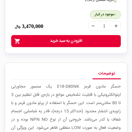
خرید مطمئن از ECA
موجود در انبار
3,470,000
ریال
remove
add
افزودن به سبد خرید
shopping_cart
توضیحات
حسگر مادون قرمز E18-D80NK یک سنسور مجاورتی
اپتوالکترونیکی با قابلیت تشخیص موانع در بازه‌ی قابل تنظیم بین 3
تا 80 سانتی‌متر است. این حسگر با استفاده از پرتو مادون قرمز و با
زاویه‌ی انتشار محدود (حداکثر 15 درجه)، قادر به شناسایی اجسام
شفاف یا کدر می‌باشد. خروجی آن از نوع NPN NO بوده و در
وضعیت فعال به صورت LOW منطقی ظاهر می‌شود. این ویژگی آن