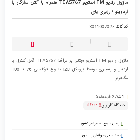
ماژول رادیو FM استریو TEA5767 همراه با آنتن سازگار با
آردوینو / رزبری پای
کد کالا:
3011007027
ماژول رادیو FM استریو مبتنی بر تراشه TEA5767 قابل کنترل با
آردینو و رسپبری توسط پروتکل I2C با رنج فرکانسی 76 تا 108
مگاهرتز
4.1
(27 رأی‌دهنده)
دیدگاه کاربران
8 دیدگاه
ارسال سریع به سراسر کشور
بسته‌بندی حرفه‌ای و ایمن