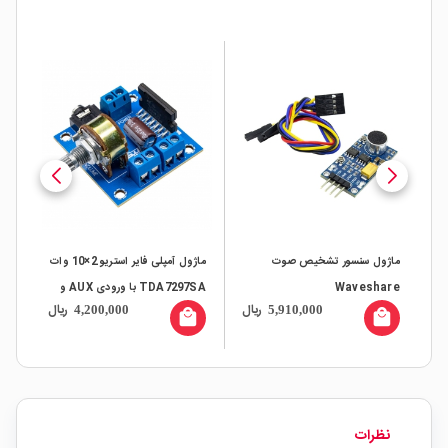
ماژول سنسور تشخیص صوت
ماژول آمپلی فایر استریو 2×10 وات
Waveshare
TDA7297SA با ورودی AUX و
ال
ریال
ریال
4,200,000
5,910,000
کنترل حجم صدا
10
all
local_mall
local_mall
نظرات