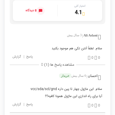
امتیاز کلی
8 دیدگاه
4.1
Ali Aslani
3 سال پیش
|
سلام. لطفاً آنتن تکی هم موجود بکنید
پاسخ
|
گزارش
0
0
مشاهده پاسخ ها (1)
احسان
6 سال پیش
خریدار
|
سلام. این ماژول چهار تا پین داره vcc/sda/scl/gnd
آیا برای راه اندازی این ماژول همونا کافیه؟؟
پاسخ
|
گزارش
0
0