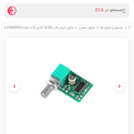
جستجو در
ECA
سنسور و ماژول ها
ماژول صوتی
ماژول آمپلی فایر 2x3W کلاس D با تراشه PAM8403 به همراه ولوم
chevron_right
chevron_right
chevron_right
chevron_left
chevron_right