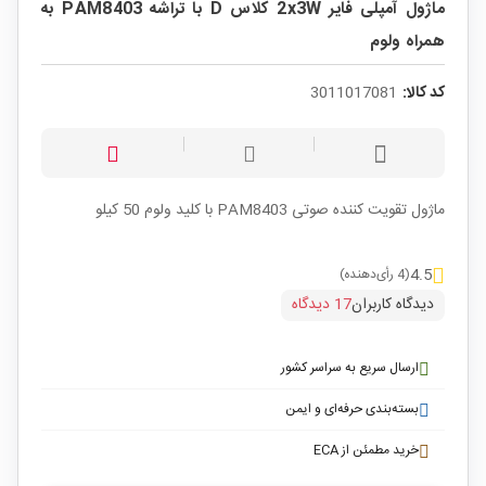
ماژول آمپلی فایر 2x3W کلاس D با تراشه PAM8403 به
همراه ولوم
کد کالا:
3011017081
ماژول تقویت کننده صوتی PAM8403 با کلید ولوم 50 کیلو
4.5
(4 رأی‌دهنده)
دیدگاه کاربران
17 دیدگاه
ارسال سریع به سراسر کشور
بسته‌بندی حرفه‌ای و ایمن
خرید مطمئن از ECA