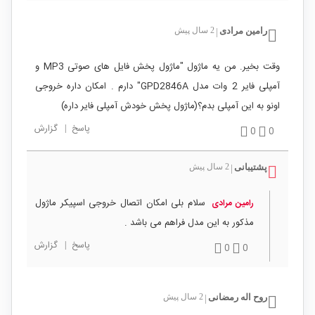
رامین مرادی
2 سال پیش
|
وقت بخیر. من یه ماژول "ماژول پخش فایل های صوتی MP3 و
آمپلی فایر 2 وات مدل GPD2846A" دارم . امکان داره خروجی
اونو به این آمپلی بدم؟(ماژول پخش خودش آمپلی فایر داره)
پاسخ
|
گزارش
0
0
پشتیبانی
2 سال پیش
|
سلام بلی امکان اتصال خروجی اسپیکر ماژول
رامین مرادی
مذکور به این مدل فراهم می باشد .
پاسخ
|
گزارش
0
0
روح اله رمضانی
2 سال پیش
|