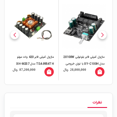
80W کلاس D با
ماژول آمپلی فایر بلوتوثی 2X100W
ماژول آمپلی فایر 420 وات مونو
ماژ
مدل XY-C100H با توان خروجی
TDA8954TH مدل XH-M257
2x3 وات مدل B
ال
ریال
ریال
87,200,000
28,000,000
متغیر
دارای فن خنک کننده
all
local_mall
local_mall
نظرات