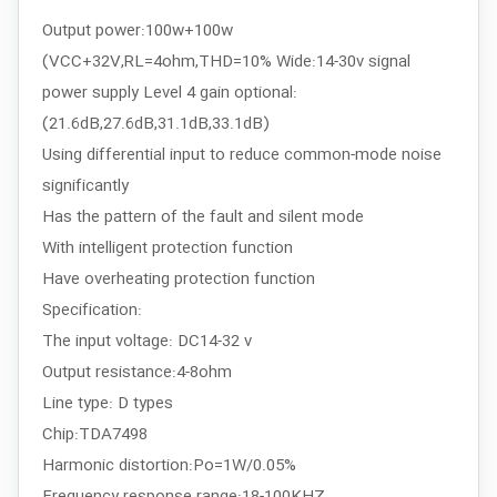
Output power:100w+100w
(VCC+32V,RL=4ohm,THD=10% Wide:14-30v signal
power supply Level 4 gain optional:
(21.6dB,27.6dB,31.1dB,33.1dB)
Using differential input to reduce common-mode noise
significantly
Has the pattern of the fault and silent mode
With intelligent protection function
Have overheating protection function
Specification:
The input voltage: DC14-32 v
Output resistance:4-8ohm
Line type: D types
Chip:TDA7498
Harmonic distortion:Po=1W/0.05%
Frequency response range:18-100KHZ