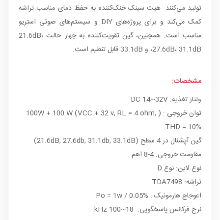
تولید می‌کنند. هیت سینک خنک‌کننده به حفظ دمای مناسب تراشه
کمک می‌کند و برای پروژه‌های DIY و سیستم‌های صوتی استریو
مناسب است. همچنین، گین تقویت‌کننده به چهار حالت 21.6dB،
27.6dB، 31.1dB، و 33.1dB قابل تنظیم است.
مشخصات:
ولتاز تغذیه: DC 14~32V
توان خروجی : ( 100W + 100 W (VCC + 32 v, RL = 4 ohm,
THD = 10%
گین آپشنال در 4 سطح (21.6dB, 27.6db, 31.1db, 33.1dB)
مقاومت خروجی: 4-8 اهم
نوع لاین: نوع D
تراشه: TDA7498
اعوجاج هارمونیک : Po = 1w / 0.05%
نرخ فرکانس پاسخگویی: 18~100 kHz