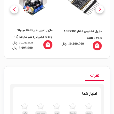
ماژول آمپلی فایر Hi-Fi مونو 60
ماژول تشخیص گفتار ASRPRO
ماژ
وات با کراس‌اور اکتیو سه‌راهه (3-
CORE V1.0
امپ 8
ریال
ال
ریال
10,700,000
Way Active Crossover)
10,100,000
local_mall
all
local_mall
ریال
9,095,000
نظرات
امتیاز شما
ضعیف
متوسط
خوب
بسیار خوب
عالی