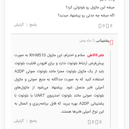
میشه این ماژول رو بلوتوثی کرد؟
اگه میشه چه مدلی رو پیشنهاد میدید؟
پاسخ
|
گزارش
0
0
پشتیبانی
3 ماه پیش
|
سلام و احترام، این ماژول XH-M510 به صورت
جابر کاکاعلی
پیش‌فرض ارتباط بلوتوث ندارد و برای افزودن قابلیت بلوتوث
باید از یک ماژول بلوتوث مجزا مانند بلوتوث صوتی A2DP
استفاده کنید که به صورت جداگانه به منبع صوتی و ماژول
آمپلی فایر متصل شود. پیشنهاد می‌شود از ماژول‌های
بلوتوث صوتی مانند بلوتوث استریوی UART یا بلوتوث با
پشتیبانی A2DP بهره ببرید که قابل برنامه‌ریزی و اتصال به
این نوع آمپلی فایرها هستند.
پاسخ
|
گزارش
0
0