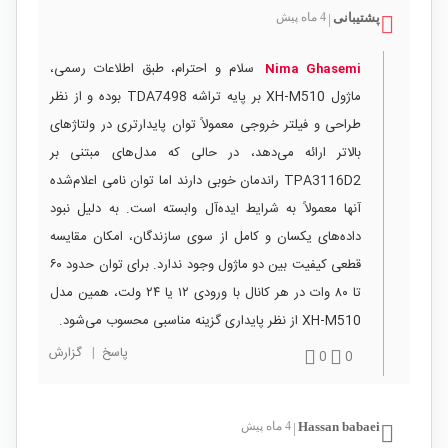
پشتیبانی
4 ماه پیش
|
سلام و احترام، طبق اطلاعات رسمی،
Nima Ghasemi
ماژول XH‑M510 بر پایه تراشه TDA7498 بوده و از نظر
طراحی و فیلتر خروجی معمولاً توان پایدارتری در ولتاژهای
بالاتر ارائه می‌دهد، در حالی که مدل‌های مبتنی بر
TPA3116D2 راندمان خوبی دارند اما توان نامی اعلام‌شده
آنها معمولاً به شرایط ایده‌آل وابسته است. به دلیل نبود
داده‌های یکسان و کامل از سوی سازندگان، امکان مقایسه
قطعی کیفیت بین دو ماژول وجود ندارد. برای توان حدود ۶۰
تا ۸۰ وات در هر کانال با ورودی ۱۲ یا ۲۴ ولت، همین مدل
XH‑M510 از نظر پایداری گزینه مناسبی محسوب می‌شود.
پاسخ
|
گزارش
0
0
Hassan babaei
4 ماه پیش
|