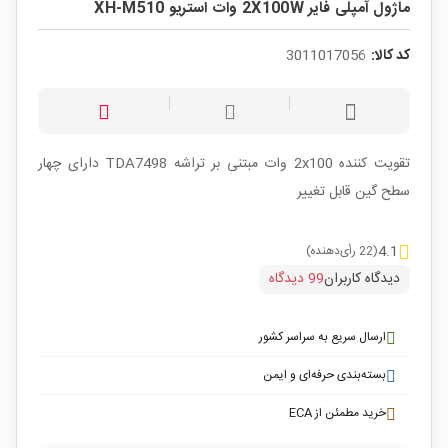
ماژول آمپلی فایر 2X100W وات استریو XH-M510
کد کالا:
3011017056
تقویت کننده 2x100 وات مبتنی بر تراشه TDA7498 دارای چهار
سطح گین قابل تغییر
4.1
(22 رأی‌دهنده)
دیدگاه کاربران
99 دیدگاه
ارسال سریع به سراسر کشور
بسته‌بندی حرفه‌ای و ایمن
خرید مطمئن از ECA