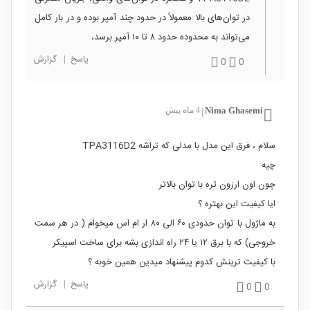
در توان‌های بالا معمولاً در حدود چند آمپر بوده و در بار کامل
می‌تواند به محدوده حدود ۸ تا ۱۰ آمپر برسد،
پاسخ
|
گزارش
0
0
Nima Ghasemi
4 ماه پیش
|
سلام ، فرق این مدل با مدلی که تراشه TPA3116D2
چیه
چون اون ارزون تره با توان بالاتر
ایا کیفیت این بهتره ؟
به ماژول با توان حدودی ۶۰ الی ۸۰ ار ام اس میخوام ( در هر سمت
خروجی) که با برق ۱۲ یا ۲۴ راه اندازی بشه برای ساخت اسپیکر
با کیفیت ترینش کدوم پیشنهاد میدین همین خوبه ؟
پاسخ
|
گزارش
0
0