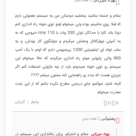
بهزاد میرزائی
|
سلام و خسته نباشید ببخشید دوستان من یه سیستم معمولی دارم
که قبلا روی ماشینم بوده ولی میخوام اونو توی خونه راه اندازی کنم
دوتا باند کاپا با حداکثر توان 330 وات با 110 rms خروجی که به
یه آمپلی چهارکانال وصلش میکردم و جوابگوی کار بودش، و یه
ساب لوله ای اینفینیتی 1200 پریمیوس دارم که اونم با یک آمپ
900 واتی پایونیر مونو راه اندازی میکردم که حالا میخوام این
سیستم رو توی خونه نمیدونم باید از چه ماژولی استفاده کنم اگر
عزیزی هست که بنده رو راهنمایی کنه ممنون میشم ????
البته شاید سوالمو جای درستی مطرح نکرده باشم که از این بابت
معذرت میخوام
پاسخ
|
گزارش
0
0
پشتیبانی
3 هفته پیش
|
سلام و احترام، برای راه‌اندازی این سیستم در
بهزاد میرزائی