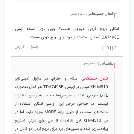
کنعان حسینخانی
3 ماه پیش
|
امکان بریج کردن خروجی هست؟ چون روی نسخه ایسی
TDA7498Eامکان استفاده از مود برای بریج کردن هست
پاسخ
|
گزارش
0
0
پشتیبانی
3 ماه پیش
|
سلام و احترام، در ماژول آمپلی‌فایر
کنعان حسینخانی
XH‑M510 مبتنی بر آی‌سی TDA7498E هر کانال به‌صورت
BTL طراحی شده و خروجی‌ها نسبت به زمین مشترک
نیستند. در طراحی مرجع این آی‌سی امکان استفاده از
حالت‌های مختلف از طریق پایه MODE وجود دارد، اما در
برد XH‑M510 این تنظیمات از قبل برای کارکرد استریو
پیاده‌سازی شده و مسیرهای برد برای بریج‌کردن دو کانال در