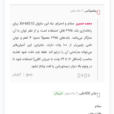
پشتیبانی
1 ماه پیش
|
سلام و احترام، بله این ماژول XH-M510 برای
محمد حسین
راه‌اندازی باند ۶۹۷۵ قابل استفاده است و از نظر توان با آن
سازگار می‌باشد. باندهای ۶۹۷۵ معمولاً حدود ۴ اهم و توان
نامی پایین‌تر از ۱۰۰ وات دارند، بنابراین این آمپلی‌فایر
می‌تواند به‌راحتی آن را درایو کند. فقط باید دقت شود تغذیه
مناسب (حداقل ۱۲ تا ۲۴ ولت با جریان کافی) استفاده شود تا
در ولوم بالا دچار دیستورشن یا افت ولتاژ نشود.
پاسخ
|
گزارش
0
0
جابر کاکاعلی
3 ماه پیش
خریدار
|
سلام
وقت بخیر