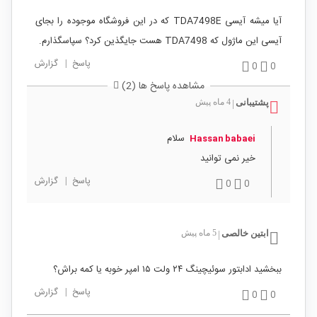
آیا میشه آیسی TDA7498E که در این فروشگاه موجوده را بجای
آیسی این ماژول که TDA7498 هست جایگذین کرد؟ سپاسگذارم.
پاسخ
|
گزارش
0
0
مشاهده پاسخ ها (2)
پشتیبانی
4 ماه پیش
|
سلام
Hassan babaei
خیر نمی توانید
پاسخ
|
گزارش
0
0
ابتین خالصی
5 ماه پیش
|
ببخشید ادابتور سوئیچینگ ۲۴ ولت ۱۵ امپر خوبه یا کمه براش؟
پاسخ
|
گزارش
0
0