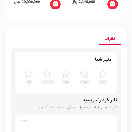
ال
ریال
ریال
20,000,000
2,240,000
RM08M
کانکتور
all
local_mall
local_mall
نظرات
امتیاز شما
ضعیف
متوسط
خوب
بسیار خوب
عالی
نظر خود را بنویسید
تجربه خود را از این محصول با دیگران به اشتراک بگذارید.
۰
/۱۰۰۰