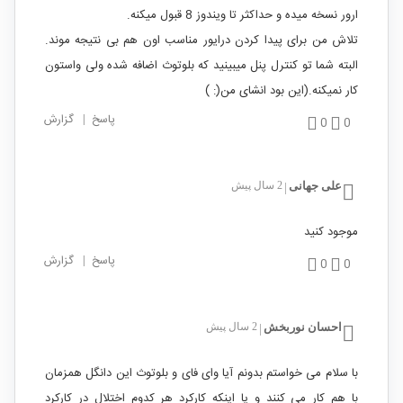
ارور نسخه میده و حداکثر تا ویندوز 8 قبول میکنه.
تلاش من برای پیدا کردن درایور مناسب اون هم بی نتیجه موند.
البته شما تو کنترل پنل میبینید که بلوتوث اضافه شده ولی واستون
کار نمیکنه.(این بود انشای من(: )
پاسخ
|
گزارش
0
0
علی جهانی
2 سال پیش
|
موجود کنید
پاسخ
|
گزارش
0
0
احسان نوربخش
2 سال پیش
|
با سلام می خواستم بدونم آیا وای فای و بلوتوث این دانگل همزمان
با هم کار می کنند و یا اینکه کارکرد هر کدوم اختلال در کارکرد