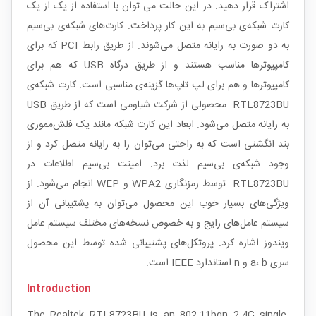
اشتراک قرار دهید. در این حالت می توان با استفاده از یک از یک
کارت شبکه‌ی بی‌سیم به این کار پرداخت. کارت‌های شبکه‌ی بی‌سیم
به دو صورت به رایانه متصل می‌شوند. از طریق رابط PCI که برای
کامپیوترها مناسب هستند و از طریق درگاه USB که هم برای
کامپیوترها و هم برای لپ تاپ‌ها گزینه‌ی مناسبی است. کارت شبکه‌ی
RTL8723BU محصولی از شرکت شیاومی است که از طریق USB
به رایانه متصل می‌شود. ابعاد این کارت شبکه مانند یک فلش‌مموری
بند انگشتی است که به راحتی می‌توان را به رایانه متصل کرد و از
وجود شبکه‌ی بی‌سیم لذت برد. امینت بی‌سیم اطلاعات در
RTL8723BU توسط رمزنگاری WPA2 و WEP انجام می‌شود. از
ویژگی‌های بسیار خوب این محصول می‌توان به پشتیبانی آن از
سیستم عامل‌های رایج و به خصوص نسخه‌های مختلف سیستم عامل
ویندوز اشاره کرد. پروتکل‌های پشتیبانی شده توسط این محصول
سری a، b و n استاندارد IEEE است.
Introduction
The Realtek RTL8723BU is an 802.11bgn 2.4G single-