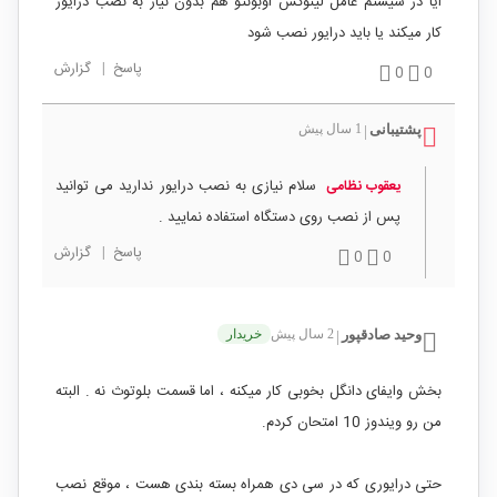
ایا در سیستم عامل لینوکس اوبونتو هم بدون نیاز به نصب درایور
کار میکند یا باید درایور نصب شود
پاسخ
|
گزارش
0
0
پشتیبانی
1 سال پیش
|
سلام نیازی به نصب درایور ندارید می توانید
یعقوب نظامی
پس از نصب روی دستگاه استفاده نمایید .
پاسخ
|
گزارش
0
0
وحید صادقپور
2 سال پیش
خریدار
|
بخش وایفای دانگل بخوبی کار میکنه ، اما قسمت بلوتوث نه . البته
من رو ویندوز 10 امتحان کردم.
حتی درایوری که در سی دی همراه بسته بندی هست ، موقع نصب