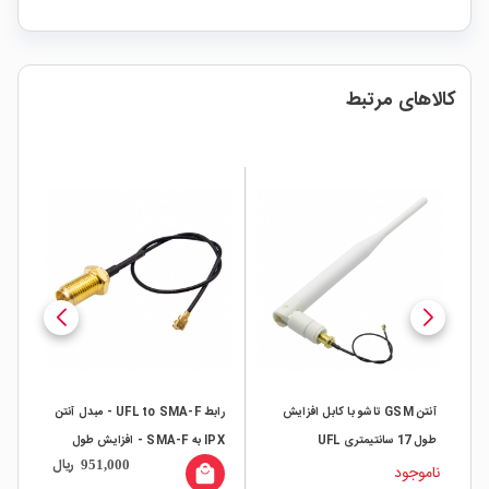
کالاهای مرتبط
 با
آنتن GSM تاشو با کابل افزایش
رابط UFL to SMA-F - مبدل آنتن
طول 17 سانتیمتری UFL
IPX به SMA-F - افزایش طول
ل
ریال
951,000
سوکتی
ناموجود
local_mall
ال