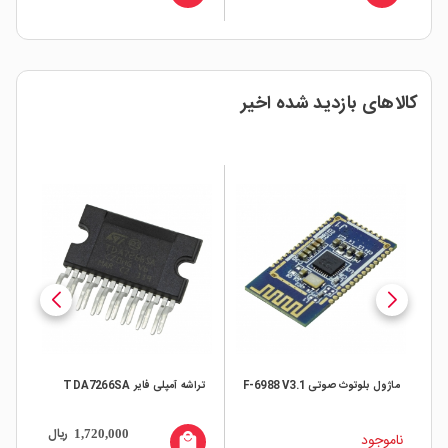
کالاهای بازدید شده اخیر
PB‑ دارای
ماژول بلوتوث صوتی F-6988 V3.1
تراشه آمپلی فایر TDA7266SA
تراش
ال
ریال
1,720,000
ناموجود
all
local_mall