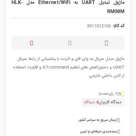
ماژول تبدیل UART به Ethernet/WiFi مدل HLK-
RM08M
کد کالا:
3011012106
ماژول مبدل سریال به وای فای و اترنت با پشتیبانی از رابط سریال
UART و دستورالعمل های تنظیم ATcommand و قابلیت استفاده
از آنتن داخلی خارجی
5
(1 رأی‌دهنده)
دیدگاه کاربران
4 دیدگاه
ارسال سریع به سراسر کشور
بسته‌بندی حرفه‌ای و ایمن