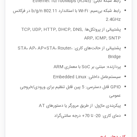
رابط شبکه کابلی: Ethernet 10/100Mbps (RJ45)
رابط شبکه بی‌سیم: Wi-Fi با استاندارد 802.11 b/g/n در فرکانس
2.4GHz
پشتیبانی از پروتکل‌ها: TCP, UDP, HTTP, DHCP, DNS,
ARP, ICMP, SNTP
پشتیبانی از حالت‌های کاری: STA، AP، AP+STA، Router،
Bridge
پردازنده: مبتنی بر SoC با معماری ARM
سیستم‌عامل داخلی: Embedded Linux
GPIO قابل دسترسی: 5 پین قابل تنظیم برای ورودی/خروجی
عمومی
پیکربندی ماژول: از طریق مرورگر یا دستورهای AT
دمای کاری: 20- تا 70+ درجه سانتی‌گراد