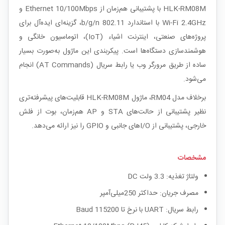
HLK-RM08M با پشتیبانی هم‌زمان از Ethernet 10/100Mbps و
Wi-Fi 2.4GHz با استاندارد 802.11 b/g/n، گزینه‌ای ایده‌آل برای
پروژه‌های صنعتی، اینترنت اشیاء (IoT)، اتوماسیون خانگی و
هوشمندسازی دستگاه‌ها است. پیکربندی این ماژول به‌صورت بسیار
ساده از طریق مرورگر وب یا رابط سریال (AT Commands) انجام
می‌شود.
برخلاف مدل RM04، ماژول HLK-RM08M قابلیت‌های پیشرفته‌تری
نظیر پشتیبانی از حالت‌های STA و AP هم‌زمان، بوت از فلش
خارجی، پشتیبانی از I/Oهای جانبی و GPIO را نیز ارائه می‌دهد.
مشخصات
ولتاژ تغذیه: 3.3 ولت DC
مصرف جریان: حداکثر 250میلی‌آمپر
رابط سریال: UART با نرخ تا 115200 Baud