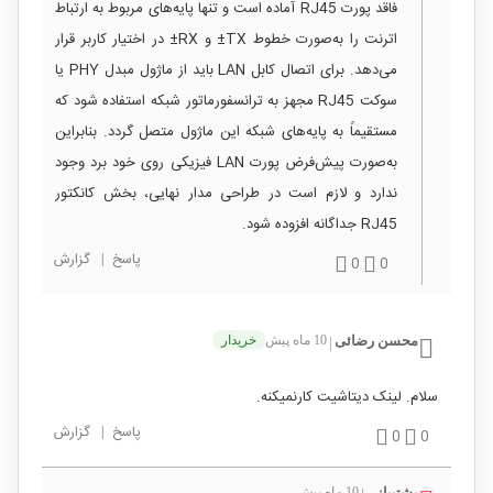
فاقد پورت RJ45 آماده است و تنها پایه‌های مربوط به ارتباط
اترنت را به‌صورت خطوط TX± و RX± در اختیار کاربر قرار
می‌دهد. برای اتصال کابل LAN باید از ماژول مبدل PHY یا
سوکت RJ45 مجهز به ترانسفورماتور شبکه استفاده شود که
مستقیماً به پایه‌های شبکه این ماژول متصل گردد. بنابراین
به‌صورت پیش‌فرض پورت LAN فیزیکی روی خود برد وجود
ندارد و لازم است در طراحی مدار نهایی، بخش کانکتور
RJ45 جداگانه افزوده شود.
پاسخ
|
گزارش
0
0
محسن رضائی
10 ماه پیش
خریدار
|
سلام. لینک دیتاشیت کارنمیکنه.
پاسخ
|
گزارش
0
0
پشتیبانی
10 ماه پیش