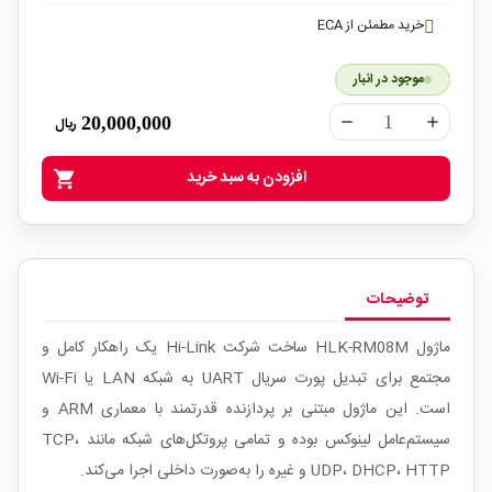
خرید مطمئن از ECA
موجود در انبار
20,000,000
ریال
remove
add
افزودن به سبد خرید
shopping_cart
توضیحات
ماژول HLK-RM08M ساخت شرکت Hi-Link یک راهکار کامل و
مجتمع برای تبدیل پورت سریال UART به شبکه LAN یا Wi-Fi
است. این ماژول مبتنی بر پردازنده قدرتمند با معماری ARM و
سیستم‌عامل لینوکس بوده و تمامی پروتکل‌های شبکه مانند TCP،
UDP، DHCP، HTTP و غیره را به‌صورت داخلی اجرا می‌کند.