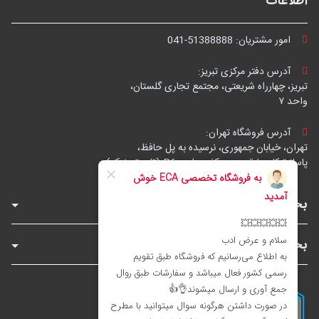
اطلاعات
امور مشتریان:
041-51388888
آدرس دفتر مرکزی تبریز:
تبریز، چهارراه شریعتی، مجتمع تجاری گلستان،
واحد ۷
آدرس فروشگاه تهران:
تهران، خیابان جمهوری، نرسیده به پل حافظ،
پاساژ توکل، طبقه زیرهمکف، واحد B6 (تاپ ترونیک)
بخش‌های فروشگاه
بخش‌های سایت