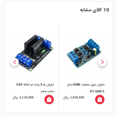
10 کالای مشابه
ماژول دوبل ماسفت 600W مدل
ماژول رله 5 ولت دو کاناله SSR
XY-GMOS
حالت جامد
دار
ال
ریال
ریال
4,120,000
2,940,000
all
local_mall
local_mall