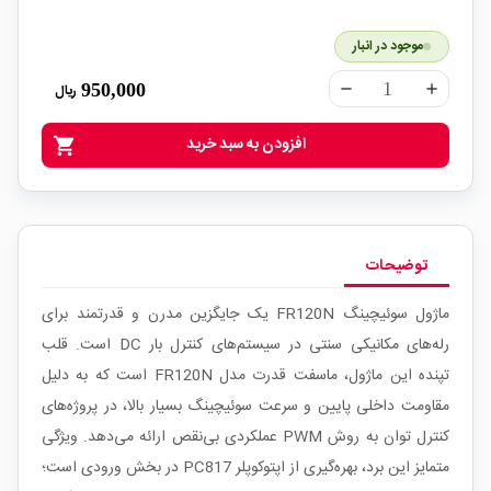
موجود در انبار
950,000
ریال
remove
add
افزودن به سبد خرید
shopping_cart
توضیحات
ماژول سوئیچینگ FR120N یک جایگزین مدرن و قدرتمند برای
رله‌های مکانیکی سنتی در سیستم‌های کنترل بار DC است. قلب
تپنده این ماژول، ماسفت قدرت مدل FR120N است که به دلیل
مقاومت داخلی پایین و سرعت سوئیچینگ بسیار بالا، در پروژه‌های
کنترل توان به روش PWM عملکردی بی‌نقص ارائه می‌دهد. ویژگی
متمایز این برد، بهره‌گیری از اپتوکوپلر PC817 در بخش ورودی است؛