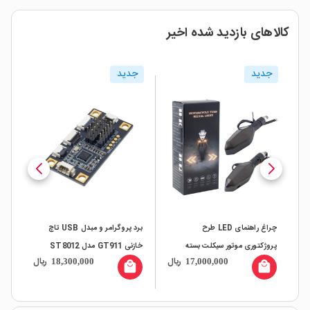
کالاهای بازدید شده اخیر
جدید
جدید
ج
چراغ راهنمای LED طرح
برد پروگرامر و مبدل USB تاچ
خاز
پروژکتوری موتور سیکلت بسته
خازنی GT911 مدل ST8012
ریال
ریال
18,300,000
17,000,000
2عددی مدل FD-DF32
ترمی
all
local_mall
local_mall