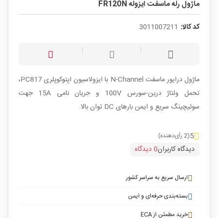
ماژول رله ماسفت ایزوله FR120N
کد کالا:
3011007211
ماژول درایور ماسفت N-Channel با ایزولاسیون اپتوکوپلری PC817،
تحمل ولتاژ درین-سورس 100V و جریان نامی 15A جهت
سوئیچینگ سریع و ایمن بارهای DC توان بالا.
5
(2 رأی‌دهنده)
دیدگاه کاربران
0 دیدگاه
ارسال سریع به سراسر کشور
بسته‌بندی حرفه‌ای و ایمن
خرید مطمئن از ECA