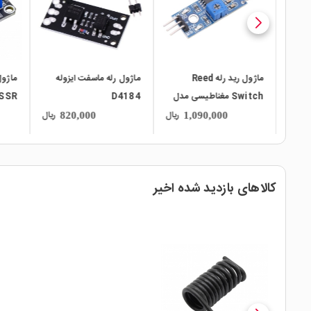
4 کاناله
ماژول رید رله Reed
ماژول رله ماسفت ایزوله
Switch مغناطیسی مدل
D4184
SSR حالت جام
HW-072
ریال
ریال
ریال
820,000
1,090,000
کالاهای بازدید شده اخیر
local_mall