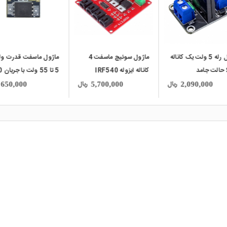
ماژول رله 5 ولت یک کاناله
ماژول سوئیچ ماسفت 4
ماژول ماسفت قدرت ولت
د
کاناله ایزوله IRF540
5 تا 55
آمپر
ریال
ریال
650,000
5,700,000
2,090,000