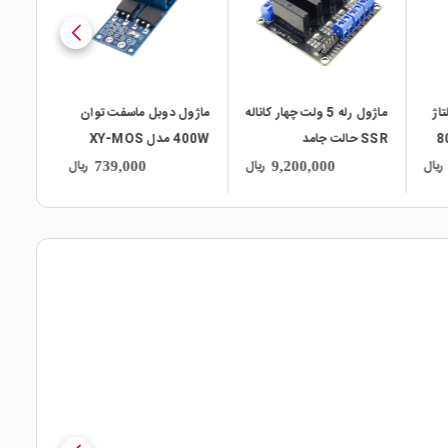
اژ
ماژول رله 5 ولت چهار کاناله
ماژول دوبل ماسفت توان
ماژول رله 5 ولت 
 ولت با جریان 80
SSR حالت جامد
400W مدل XY-MOS
ریال
ریال
ریال
739,000
9,200,000