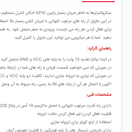
میکروکنترلرها به خاطر جریان بسیار پایین GPIO امکان کنترل مستقیم خطوط قدرت را ندارند. شما می توانید توسط ماژول های رله و فقط با ارسال دستور، جریان/ولتاز های بسیار بالا را کنترل نمایید.
در این ماژول از رله های مرغوب تایوانی با جریان کشی بسیار بالا اس
دهید. شما با هر میکرویی می توانید این مازول را کنترل کنید.
راهنمای کارکرد:
در ابتدا ولتاژ تفذیه 12 ولت را به پایه های VCC و GND متصل کنید
در صورتی که نمی خواهید قسمت فرمان با رله های شما در ارتباط باشند، به اصطلاح ایزوله 
در صورتی که نیازی به ایزوله سازی ندارید، کافیت دو پایه VCC و JD-VCC را توسط یک جامپر متصل کنید.
اکنون با اتصال هر کی از پایه های IN به زمین، رله مربوط به آن وصل خواهد شد
مشخصات فنی:
دارای رله قدرت مرغوب تایوانی با تحمل ماکزیمم 10 آمپر در ولتاژ 220 ولت (هر رله دو کنتاکت موازی شده که هر کدام 5 آمپر جریان کشی دارند)
قابلیت فعال کردن/غیر فعال کردن حالت ایزوله
استفاده از اپتو کوپلر برای ایزوله سازی
دارای خروجی ترمینال های 3 پایه فونیکس با قابلیت تعویض آسان