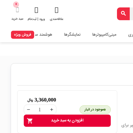
0
search
سبد خرید
علاقه‌مندی
ورود | ثبت‌نام
ری
مینی‌کامپیوترها
نمایشگرها
هوشمند سازی
فروش ویژه
3,360,000
ریال
موجود در انبار
remove
add
افزودن به سبد خرید
shopping_cart
 دو کاناله با امکان جریان کشی ماکزیمم 10 آمپر برای