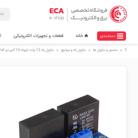
view_headline
خانه
قطعات و تجهیزات الکترونیکی
ا
دسته‌بندی
home
سنسور و ماژول ها
ماژول رله و سوئیچ
ماژول رله 12 ولت ایزوله 10 آمپر دو کاناله ایرانیک
chevron_right
chevron_right
chevron_right