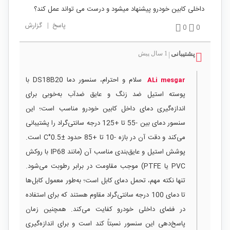
داخلی کابین خودرو پیشنهاد میشود و درست می تواند عمل کند؟
پاسخ
|
گزارش
0
0
پشتیبانی
1 سال پیش
|
سلام و احترام، سنسور دما DS18B20 با
ALi mesgar
پوسته استیل ضد زنگ و عایق ضدآب به‌خوبی برای
اندازه‌گیری دمای داخل کابین خودرو مناسب است؛ این
سنسور دمای بین -55 تا +125 درجه سانتی‌گراد را پشتیبانی
می‌کند و دقت آن در بازه -10 تا +85 حدود ±0.5°C است.
پوشش استیل و عایق‌بندی مناسب آن (مانند IP68 با روکش
PVC یا PTFE) موجب مقاومت در برابر رطوبت می‌شود.
تنها نکته مهم، تحمل دمای کابل است؛ به‌طور معمول کابل‌ها
تا دمای 100 درجه سانتی‌گراد مقاوم هستند که برای استفاده
در فضای داخلی خودرو کفایت می‌کند. همچنین زمان
پاسخ‌دهی این سنسور نسبتاً کند است و برای اندازه‌گیری