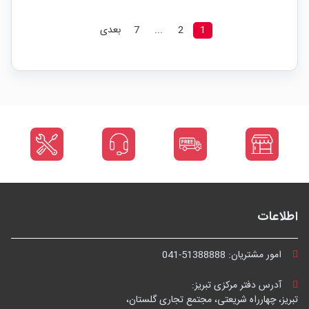
1
2
...
7
بعدی
اطلاعات
امور مشتریان:
041-51388888
آدرس دفتر مرکزی تبریز:
تبریز، چهارراه شریعتی، مجتمع تجاری گلستان،