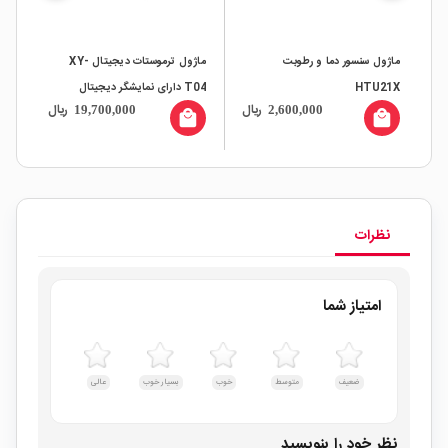
ماژول سنسور دما و رطوبت
ماژول ترموستات دیجیتال XY-
سنسو
HTU21X
T04 دارای نمایشگر دیجیتال
ال
ریال
ریال
19,700,000
2,600,000
all
local_mall
local_mall
نظرات
امتیاز شما
ضعیف
متوسط
خوب
بسیار خوب
عالی
نظر خود را بنویسید