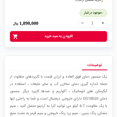
خرید مطمئن از ECA
موجود در انبار
1,890,000
ریال
remove
add
افزودن به سبد خرید
shopping_cart
توضیحات
یک سنسور دمای فوق العاده و ارزان قیمت با کاربردهای متفاوت از
جمله اندازه گیری دمای مخازن آب و سایر مایعات ، استفاده در
آبگرمکن های اتوماتیک ، آکواریم و صدها کاربرد دیگر. سنسور
دمای DS18b20 دارای خروجی دیجیتال است و شما به راحتی تنها
با یک مقاومت 4.7 کیلو می توانید آنرا به آردینو متصل کنید ، سیم
مشکی رنگ زمین - سیم زرد رنگ خروجی و سیم قرمز به مثبت منبع