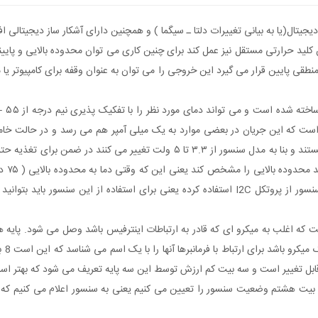
ثانیه است آی سی LM75 می تواند به عنوان کلید حرارتی مستقل نیز عمل کند برای چنین کاری می توان محدو
 پایین قرار می گیرد این خروجی را می توان به عنوان وقفه برای کامپیوتر یا میک
 جریان لازم برای کارش در حدود ۲۵۰ میکرو آمپر است که این جریان در بعضی موارد به یک میلی آمپر هم
LOW است) sensor , lm75همان طور که در مباحث ذکر شد این سنسور از پروتکل I2C استفاده کرده یعن