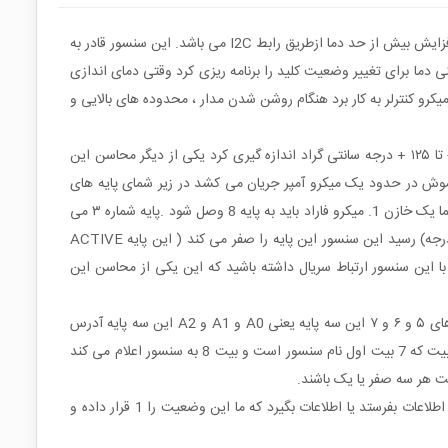
LM75 یک سنسور حسی درجه حرارت است همراه با مبدل آنالوگ به دیجیتال(یا به بیانی تغییرات دلتا ـ سیگما ) و همچنین دارای آشکار ساز دیجیتالی افزایش بیش از حد دما ازطریق رابط I2C می باشد. این سنسور قادر به
ده بالایی و پایینی دما برای تغییر وضعیت کلید را برنامه ریزی کرد وقتی دمای اندازی
رو کنترلر به کار برد هنگام روشن شدن مدار ، محدوده های بالایی و
این سنسور به صورت SMT و برای کار با ولتاژ تغذیه 3/3 تا 5 ولت ساخته شده است و می تواند دمای مورد نظر را با تفکیک پذیری نیم درجه از ۵۵ - تا ۱۲۵ + درجه سانتی گراد اندازه گیری کرد یکی از دیگر محاسن این
 می رسد و در حالت خاموش در حدود یک میکرو آمپر جریان می کشد در زیر شمای پایه های
سنسور را مشاهده می کنید پایه های ۴ و ۸ پایه های تغذیه سنسور هستند و بنا به مدل سنسور از ۳.۳ تا ۵ ولت تغییر می کنند در ضمن برای تغذیه حتما یک خازن 1. میکرو فاراد باید به پایه 8 وصل شود .پایه شماره ۳ می
تواند هم به عنوان یک وقفه برای پروسسور استفاده شود هم می تواند محدوده بالایی را مشخص کند یعنی این که وقتی دما به محدوده بالایی ( ۷۵ درجه) رسید این سنسور این پایه را صفر می کند ( این پایه ACTIVE
ی برای استفاده از این سنسور باید بتوانید با این سنسور ارتباط سریال داشته باشید که این یکی از محاسن این
پایه شماره ۱ و ۲ یعنی SDA و SCL پایه های ارتباط I2C سنسور هست که اغلب به میکرو ای که قادر به ارتباطات اینترفیس باشد وصل می شود. پایه های ۵ و ۶ و ۷ این سه پایه یعنی A0 و A1 و A2 این سه پایه آدرس
های اینترفیس سنسور هستند در پروتکل I2C فرمانده که می تواند یک میکرو باشد برای ارتباط با فرمانبرها آنها را با یک اسم می شناسد که این است 8 بیت که 7 بیت اول نام سنسور است و بیت 8 به سنسور اعلام می کند
همان طور که گفته شد بعد از ارتباط با سنسور و صدا کردن آن توسط بیت هشتم وضعیت سنسور را تعیین می کنیم یعنی به سنسور اعلام می کنیم که اطلاعات بفرستد یا اطلاعات بگیرد که ما این وضعیت را 1 قرار داده و