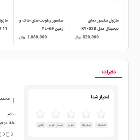
سنسور رطوبت سنج خاک و
ماژول دما و رطوبت
زمین YL-69
DHT11
ایران
ریال
ریال
ریال
1,420,000
1,080,000
نظرات
امتیاز شما
محمد 
سلام
لطفا موجو
ضعیف
متوسط
خوب
بسیار خوب
عالی
0
0