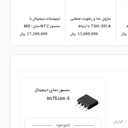
عتی
ترموستات دیجیتال با
ترموستات دیجیتال و تایمر
سنسور NTC مدل MG-
12VDC مدل XH-
تکل
901FE
W3103
ریال
ریال
ریال
16,300,000
17,200,000
سنسور دمای دیجیتال
lm75cim-5
|
گزارش
ناموجود