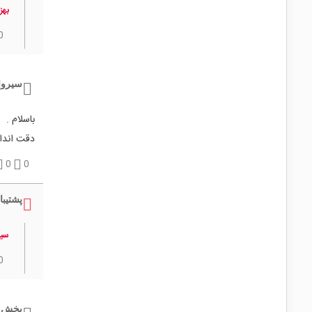
بهز
0
سیروا
باسلام .
دقت اندا
0
0
پشتیبا
سیر
0
بخش 