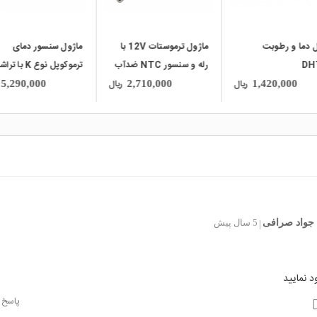
ماژول ترموستات 12V با
ماژول سنسور دمای
ماژول دما و رطوبت صن
رله و سنسور NTC ضدآب
ترموکوپل نوع K با تراشه
TSH-201A با ارتباط
یک
MAX31855 با رابط SPI
سریال RS485 و پرو
ریال
ریال
13,000,000
5,290,000
2,710,000
Modbus-RTU
جواد صرافی
5 سال پیش
|
د نمایید
پاسخ