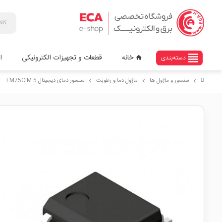
view_headline
خانه
قطعات و تجهیزات الکترونیکی
ا
دسته‌بندی
home
سنسور و ماژول ها
ماژول دما و رطوبت
سنسور دمای دیجیتال LM75CIM-5
chevron_right
chevron_right
chevron_right