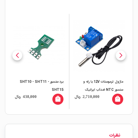
برد سنسور SHT10 - SHT11 -
ترموستات دیجیتال و تایمر 220
SHT15
ولت مدل W1411
ال
ریال
ریال
13,400,000
438,000
پروتکل
ll
local_mall
local_mall
نظرات