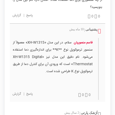
بنویسید؟
پاسخ
|
گزارش
0
0
پشتیبانی
10 ماه پیش
|
سلام، در این مدل «XH-W1315» معمولاً از
قاسم منصوریان
سنسور ترموکوپل نوع **K** برای اندازه‌گیری دما استفاده
می‌شود. نام دقیق این مدل نیز «XH-W1315 Digital
Thermostat» است که ورودی آن برای کنترل دما از طریق
ترموکوپل نوع K طراحی شده است.
پاسخ
|
گزارش
0
0
اَرَشک پارتی
2 سال پیش
|