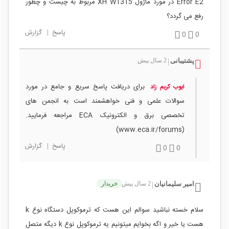
Error E2 در مورد ماژول XH W1315 مربوط به چیست و چطور
رفع می گردد؟
پاسخ
|
گزارش
0
0
پشتیبانی
2 سال پیش
|
برای دریافت پاسخ سریع و جامع در مورد
ایوب کریم زاد
سوالات علمی و فنی خواهشمند است به انجمن های
تخصصی برق و الکترونیک ECA مراجعه فرمایید.
(www.eca.ir/forums)
پاسخ
|
گزارش
0
0
امیر سلیمانیان
2 سال پیش
خریدار
|
سلام خسته نباشید سوالم این هست که ترموکوپل دستگاه نوع k
هست یا خیر و اگه بخوایم میتونیم یه ترموکوپل نوع k دیگه متصل