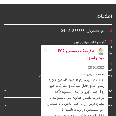
اطلاعات
امور مشتریان:
041-51388888
آدرس دفتر مرکزی تبریز:
تبریز، چهارراه شریعتی، مجتمع تجاری گلستان،
واحد ۷
آدرس فروشگاه تهران:
تهران، خیابان جمهوری، نرسیده به پل حافظ،
پاساژ توکل، طبقه زیرهمکف، واحد B6 (تاپ ترونیک)
بخش‌های فروشگاه
بخش‌های سایت