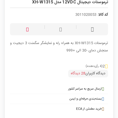
ترموستات دیجیتال 12VDC مدل XH-W1315
کد کالا:
3011020053
ترموستات XH-W1315 به همراه رله و نمایشگر سگمنت 3 دیجیت و
سنجش دمای -30 الی +999
2
(4 رأی‌دهنده)
دیدگاه کاربران
28 دیدگاه
ارسال سریع به سراسر کشور
بسته‌بندی حرفه‌ای و ایمن
خرید مطمئن از ECA