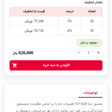
مقدار تخفیف
تعداد
درصد
قیمت با تخفیف
20
3%
79,540‎ تومان
50
4%
78,720‎ تومان
موجود در انبار
820,000
ریال
remove
add
افزودن به سبد خرید
shopping_cart
توضیحات
سنسور دما KY-028 تغییرات دما را بر اساس مقاومت ترمیستور
اندازه گیری می کند. این ماژول دارای هر دو خروجی دیجیتال و