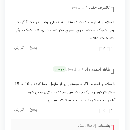
غلامرضا حقی
2 سال پیش
|
با سلام و احترام خدمت دوستان بنده برای اولین بار یک آبگرمکن
برقی کوچک ساختم بدون مخزن فکر کنم برده‌ای شما کمک بزرگی
بکنه خسته نباشید
پاسخ
|
گزارش
0
1
طاهر احمدی راد
3 سال پیش
خریدار
|
با سلام و احترام. اگر ترمیستور رو از ماژول جدا کرده و 10 تا 15
سانتیمتر دورتر با یک جفت سیم مجدد به ماژول وصل کنیم.
آیا در عملکردش نقصان ایجاد میشه؟با سپاس
پاسخ
|
گزارش
0
1
پشتیبانی
3 سال پیش
|