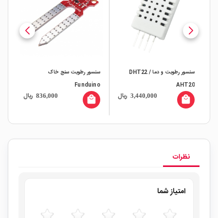
سنسور رطوبت و دما DHT22 /
سنسور رطوبت سنج خاک
AHT20
Funduino
قاب
ال
ریال
ریال
836,000
3,440,000
all
local_mall
local_mall
نظرات
امتیاز شما