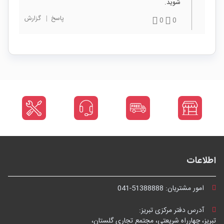
شوید.
پاسخ
|
گزارش
0
0
اطلاعات
امور مشتریان:
041-51388888
آدرس دفتر مرکزی تبریز:
تبریز، چهارراه شریعتی، مجتمع تجاری گلستان،