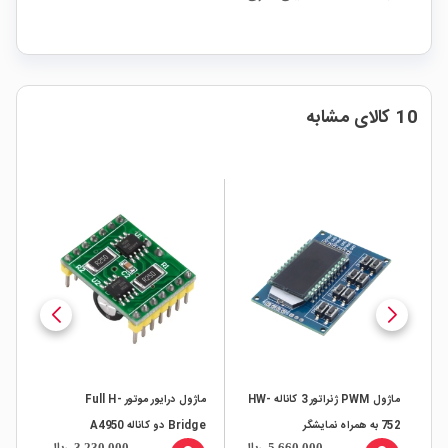
10 کالای مشابه
ماژول PWM ژنراتور 3 کاناله HW-
ماژول درایور موتور Full H-
752 به همراه نمایشگر
Bridge دو کاناله A4950
PWM متغیر v
3,230,000
5,660,000