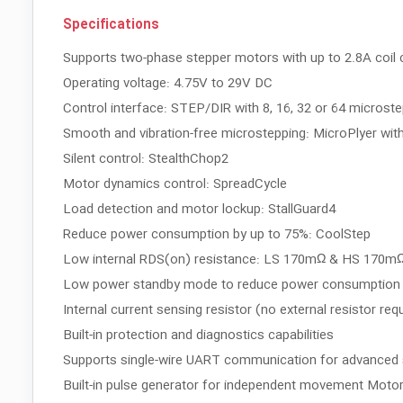
Specifications
Supports two-phase stepper motors with up to 2.8A coil 
Operating voltage: 4.75V to 29V DC
Control interface: STEP/DIR with 8, 16, 32 or 64 microste
Smooth and vibration-free microstepping: MicroPlyer wit
Silent control: StealthChop2
Motor dynamics control: SpreadCycle
Load detection and motor lockup: StallGuard4
Reduce power consumption by up to 75%: CoolStep
Low internal RDS(on) resistance: LS 170mΩ & HS 170mΩ
Low power standby mode to reduce power consumption 
Internal current sensing resistor (no external resistor req
Built-in protection and diagnostics capabilities
Supports single-wire UART communication for advanced 
Built-in pulse generator for independent movement Moto