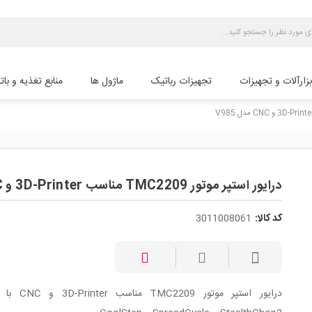
بزارآلات و تجهیزات
تجهیزات رباتیک
ماژول ها
منابع تغذیه و بات
درایور استپر موتور TMC2209 مناسب 3D-Printer و CNC مدل V985
کد کالا:
3011008061
درایور استپر موتور MC2209