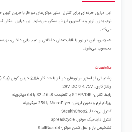
می‌کند.
محسوب می‌شود.
مشخصات
پشتیبانی از استپر موتورهای دو فاز با حداکثر 2.8A جریان کویل (پیک) / 2A RMS
ولتاژ کاری: 4.75V تا 29V DC
رابط کنترل: STEP/DIR با تنظیمات 8، 16، 32 یا 64 میکروپله
ریزگام نرم و بدون لرزش: MicroPlyer با 256 میکروپله
کنترل بی‌صدا: StealthChop2
کنترل داینامیک موتور: SpreadCycle
تشخیص بار و قفل شدن موتور: StallGuard4