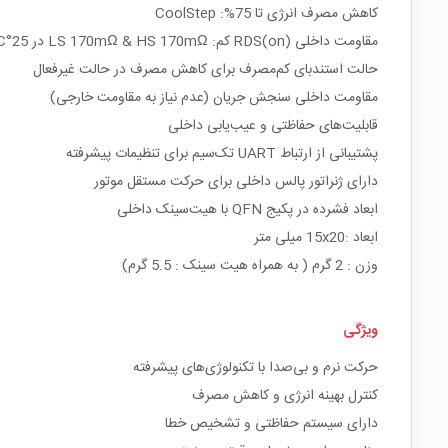
کاهش مصرف انرژی تا 75%: CoolStep
مقاومت داخلی RDS(on) کم: LS 170mΩ & HS 170mΩ در 25°C
حالت استندبای کم‌مصرف برای کاهش مصرف در حالت غیرفعال
مقاومت داخلی سنجش جریان (عدم نیاز به مقاومت خارجی)
قابلیت‌های حفاظتی و عیب‌یابی داخلی
پشتیبانی از ارتباط UART تک‌سیم برای تنظیمات پیشرفته
دارای ژنراتور پالس داخلی برای حرکت مستقل موتور
ابعاد فشرده در پکیج QFN با هیت‌سینک داخلی
ابعاد :15x20 میلی متر
وزن : 2 گرم ( به همراه هیت سینک : 5.5 گرم)
ویژگی‌
حرکت نرم و بی‌صدا با تکنولوژی‌های پیشرفته
کنترل بهینه انرژی و کاهش مصرف
دارای سیستم حفاظتی و تشخیص خطا