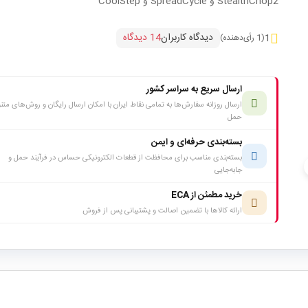
StealthChop2 و SpreadCycle و CoolStep
دیدگاه کاربران
14 دیدگاه
1
(1 رأی‌دهنده)
ارسال سریع به سراسر کشور
ارسال روزانه سفارش‌ها به تمامی نقاط ایران با امکان ارسال رایگان و روش‌های متن
حمل
بسته‌بندی حرفه‌ای و ایمن
بسته‌بندی مناسب برای محافظت از قطعات الکترونیکی حساس در فرآیند حمل و
c
جابه‌جایی
خرید مطمئن از ECA
ارائه کالاها با تضمین اصالت و پشتیبانی پس از فروش