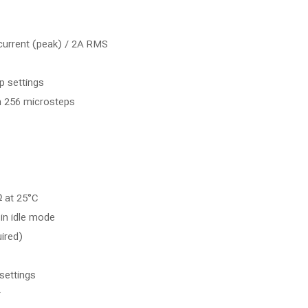
current (peak) / 2A RMS
p settings
h 256 microsteps
 at 25°C
in idle mode
uired)
settings
r