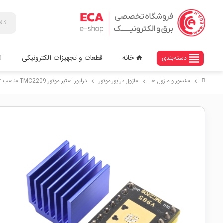
view_headline
خانه
قطعات و تجهیزات الکترونیکی
ا
دسته‌بندی
home
سنسور و ماژول ها
ماژول درایور موتور
درایور استپر موتور TMC2209 مناسب 3D-Printer و CNC مدل V985
chevron_right
chevron_right
chevron_right