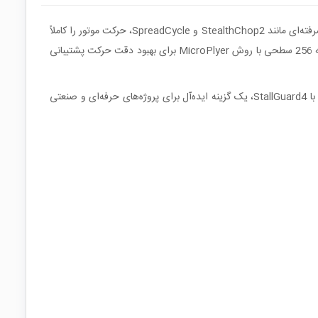
این درایور حرفه‌ای برای کنترل استپر موتورهای دو فاز با جریان کویل حداکثر 2.8A پیک (2A RMS) طراحی شده است. با بهره‌گیری از تکنولوژی‌های پیشرفته‌ای مانند StealthChop2 و SpreadCycle، حرکت موتور را کاملاً
نرم، بدون نویز و با کمترین لرزش ممکن می‌سازد. این درایور امکان کنترل با STEP/DIR را با تنظیم ریزگام‌های 8، 16، 32 و 64 فراهم کرده و از میکروپله 256 سطحی با روش MicroPlyer برای بهبود دقت حرکت پشتیبانی
همچنین، این درایور با قابلیت‌های حفاظتی و عیب‌یابی داخلی، بهینه‌سازی مصرف انرژی تا 75% از طریق CoolStep و تشخیص بار و قفل شدن موتور با StallGuard4، یک گزینه ایده‌آل برای پروژه‌های حرفه‌ای و صنعتی