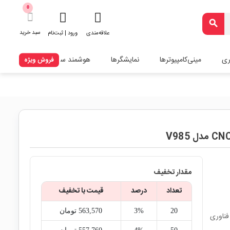
0
search
سبد خرید
علاقه‌مندی
ورود | ثبت‌نام
ری
مینی‌کامپیوترها
نمایشگرها
هوشمند سازی
فروش ویژه
مقدار تخفیف
تعداد
درصد
قیمت با تخفیف
20
3%
563,570‎ تومان
T مناسب 3D-Printer و CNC با فناوری