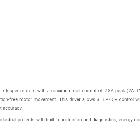
ase stepper motors with a maximum coil current of 2.8A peak (2A 
ation-free motor movement. This driver allows STEP/DIR control wi
t accuracy.
 industrial projects with built-in protection and diagnostics, ener