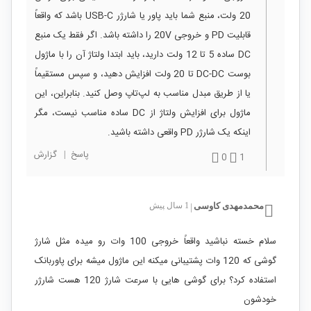
20 ولت، منبع شما باید پاور یا شارژر USB-C باشد که واقعاً
قابلیت PD و خروجی 20V را داشته باشد. اگر فقط یک منبع
DC ساده 5 تا 12 ولت دارید، باید ابتدا ولتاژ آن را با ماژول
بوست DC-DC تا 20 ولت افزایش دهید، و سپس مستقیماً
یا از طریق مبدل مناسب به لپ‌تاپ وصل کنید. بنابراین، این
ماژول برای افزایش ولتاژ از DC ساده مناسب نیست، مگر
اینکه یک شارژر PD واقعی داشته باشید.
پاسخ
|
گزارش
0
1
محمدمهدی کاوسی
1 سال پیش
|
سلام خسته نباشید واقعاً خروجی 100 وات رو میده مثل شارژ
گوشی که 120 وات پشتیبانی میکنه این ماژول میشه برای پاوربانک
استفاده کرد؟ برای گوشی هایی با سرعت شارژ 120 هست شارژر
خودشون