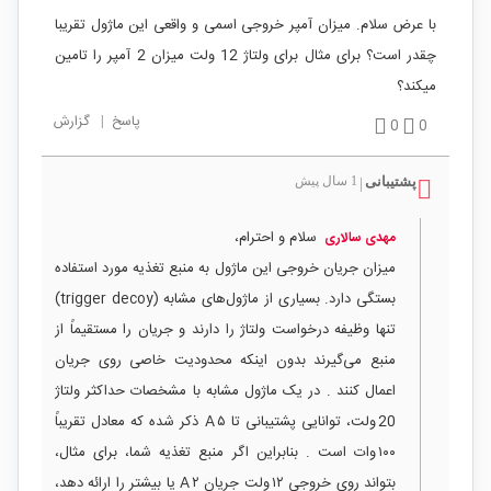
با عرض سلام. میزان آمپر خروجی اسمی و واقعی این ماژول تقریبا
چقدر است؟ برای مثال برای ولتاژ 12 ولت میزان 2 آمپر را تامین
میکند؟
پاسخ
|
گزارش
0
0
پشتیبانی
1 سال پیش
|
سلام و احترام،
مهدی سالاری
میزان جریان خروجی این ماژول به منبع تغذیه مورد استفاده
بستگی دارد. بسیاری از ماژول‌های مشابه (trigger decoy)
تنها وظیفه درخواست ولتاژ را دارند و جریان را مستقیماً از
منبع می‌گیرند بدون اینکه محدودیت خاصی روی جریان
اعمال کنند . در یک ماژول مشابه با مشخصات حداکثر ولتاژ
20 ولت، توانایی پشتیبانی تا ۵ A ذکر شده که معادل تقریباً
۱۰۰ وات است . بنابراین اگر منبع تغذیه شما، برای مثال،
بتواند روی خروجی ۱۲ ولت جریان ۲ A یا بیشتر را ارائه دهد،