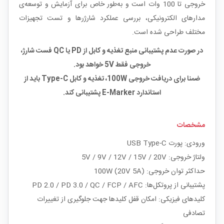
خروجی تا 100 وات است و به‌طور خاص برای آزمایش و توسعه‌ی
مدارهای الکترونیکی، بررسی عملکرد شارژرها و تست تجهیزات
مختلف طراحی شده است.
در صورت عدم پشتیبانی منبع تغذیه و کابل از PD یا QC فست شارژ،
خروجی فقط 5V خواهد بود.
ضمنا برای دریافت خروجی 100W، تغذیه و کابل Type-C باید از
استاندارد E-Marker پشتیبانی کند.
مشخصات
ورودی: پورت USB Type-C
ولتاژ خروجی: 5V / 9V / 12V / 15V / 20V
حداکثر توان خروجی: 100W (20V 5A)
پشتیبانی از پروتکل‌ها: PD 2.0 / PD 3.0 / QC / FCP / AFC
کلیدهای فیزیکی: امکان قفل کلیدها جهت جلوگیری از تغییرات
تصادفی