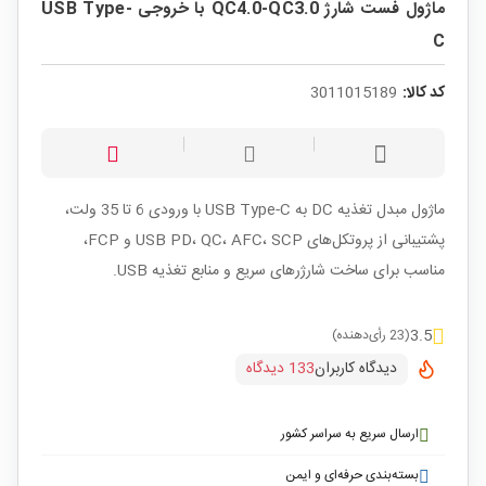
ماژول فست شارژ QC4.0-QC3.0 با خروجی USB Type-
C
کد کالا:
3011015189
ماژول مبدل تغذیه DC به USB Type-C با ورودی 6 تا 35 ولت،
پشتیبانی از پروتکل‌های USB PD، QC، AFC، SCP و FCP،
مناسب برای ساخت شارژرهای سریع و منابع تغذیه USB.
3.5
(23 رأی‌دهنده)
دیدگاه کاربران
133 دیدگاه
ارسال سریع به سراسر کشور
بسته‌بندی حرفه‌ای و ایمن