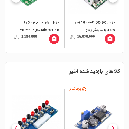
ماژول DC-DC کاهنده 10 آمپر
ماژول درایور چراغ قوه 5 وات
ماژ
Ty-
300W با نمایشگر ولتاژ
Micro-USB مدل YN-YY17
ال
ریال
ریال
2,180,000
16,070,000
Type-C
all
local_mall
local_mall
کالاهای بازدید شده اخیر
پرطرفدار