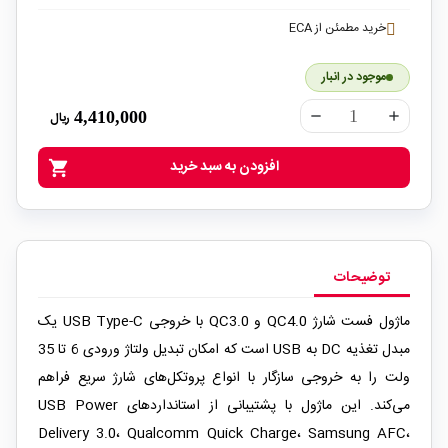
خرید مطمئن از ECA
موجود در انبار
4,410,000
ریال
remove
add
افزودن به سبد خرید
shopping_cart
توضیحات
ماژول فست شارژ QC4.0 و QC3.0 با خروجی USB Type-C یک
مبدل تغذیه DC به USB است که امکان تبدیل ولتاژ ورودی 6 تا 35
ولت را به خروجی سازگار با انواع پروتکل‌های شارژ سریع فراهم
می‌کند. این ماژول با پشتیبانی از استانداردهای USB Power
Delivery 3.0، Qualcomm Quick Charge، Samsung AFC،