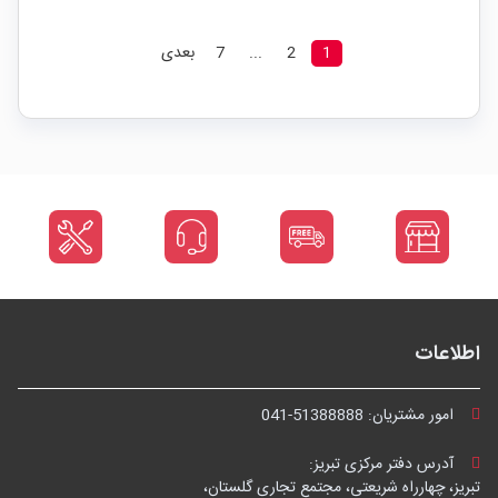
1
2
...
7
بعدی
اطلاعات
امور مشتریان:
041-51388888
آدرس دفتر مرکزی تبریز:
تبریز، چهارراه شریعتی، مجتمع تجاری گلستان،