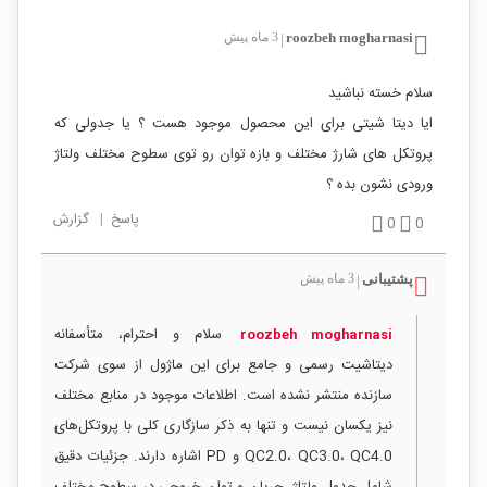
roozbeh mogharnasi
3 ماه پیش
|
سلام خسته نباشید
ایا دیتا شیتی برای این محصول موجود هست ؟ یا جدولی که
پروتکل های شارژ مختلف و بازه توان رو توی سطوح مختلف ولتاژ
ورودی نشون بده ؟
پاسخ
|
گزارش
0
0
پشتیبانی
3 ماه پیش
|
سلام و احترام، متأسفانه
roozbeh mogharnasi
دیتاشیت رسمی و جامع برای این ماژول از سوی شرکت
سازنده منتشر نشده است. اطلاعات موجود در منابع مختلف
نیز یکسان نیست و تنها به ذکر سازگاری کلی با پروتکل‌های
QC2.0، QC3.0، QC4.0 و PD اشاره دارند. جزئیات دقیق
شامل جدول ولتاژ، جریان و توان خروجی در سطوح مختلف