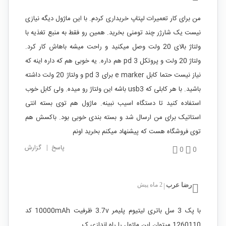
من برای کار تعمیرات لپتاپ خریداری کردم. با این ماژول دیگه نیازی
نیست یک شارژر چند تومنی بخرید. همین رو فقط به منبع تغذیه با
ولتاژ بالای 20 ولت وصل میکنید و راحت میشه باهاش کار کرد.
ولتاژ 20 ولت و پروتکل pd 3 هم داره. یه خوبی هم که داره اینه که
نیاز نیست حتما کابل e marker برای pd 3 و ولتاژ 20 ولت داشته
باشید. با هر کابلی که usb3 باشه این ولتاژ رو میده. ولی کابل خوب
استفاده کنید تا دستگاه اسیب نبینه. ماژول هم توی بسته انتی
استاتیک برای من ارسال شد و بسته بندی خوبی بود. باکسش هم
توی فروشگاه هست که پیشنهاد میکنم بخرید اونم
پاسخ
|
گزارش
0
0
رضا عرب
2 ماه پیش
|
با پک 3 سل باتری لیتیوم پلیمر 3.7v ظرفیت 10000mAh کد
1260110 میتوان این ماژول را راه اندازی ک