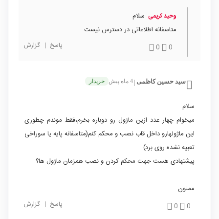
سلام
وحید کریمی
متاسفانه اطلاعاتی در دسترس نیست
پاسخ
|
گزارش
0
0
سید حسین کاظمی
4 ماه پیش
خریدار
|
سلام
میخوام چهار عدد ازین ماژول رو دوباره بخرم،فقط موندم چطوری
این ماژولهارو داخل قاب نصب و محکم کنم(متاسفانه پایه یا سوراخی
تعبیه نشده روی برد)
پیشنهادی هست جهت محکم کردن و نصب همزمان ماژول ها؟
ممنون
پاسخ
|
گزارش
0
0