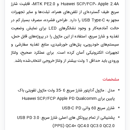
Huawei SCP/FCP، Apple 2.4A و MTK PE2.0، قابلیت شارژ
سریع طیف گسترده‌ای از تلفن‌های همراه، تبلت‌ها و سایر تجهیزات
مجهز به USB Type-C را دارد. طراحی فشرده، مصرف بسیار کم در
حالت آماده‌به‌کار و وجود نشانگرهای LED برای نمایش وضعیت
تغذیه و شارژ سریع، استفاده از این ماژول را در پروژه‌های قابل حمل،
سیستم‌های خودرویی، پنل‌های خورشیدی، منابع تغذیه سفارشی و
تجهیزات الکترونیکی آسان کرده است. برای عملکرد صحیح، ولتاژ
ورودی باید حداقل 1 ولت بیشتر از ولتاژ خروجی انتخاب‌شده باشد.
مشخصات
مدل : ماژول آداپتور شارژ سریع 6 -35 ولت ماژول تقویتی باک
پایین برای Huawei SCP/FCP Apple PD Qualcomm
شارژر سریع 60 واتی USB-C PD
پشتیبانی از تمام پروتکل های اصلی شارژ سریع: USB PD 3.0
(PPS) QC4+ QC4.0 QC3.0 QC2.0