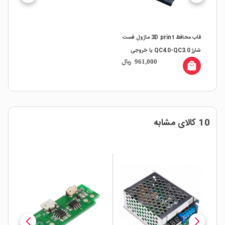
قاب محافظ 3D print ماژول فست
شارژ QC4.0-QC3.0 با خروجی
ریال
961,000
USB Type-C
local_mall
10 کالای مشابه