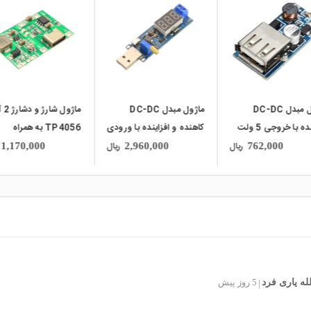
local_mall
local_mall
ماژول مبدل DC-DC
ماژول مبدل DC-DC
ماژول 
افزاینده با خروجی 5 ولت
کاهنده و افزاینده با ورودی
TP4056 به همراه
C
USB و میکروUSB مدل
افزاینده با ورودی 
ریال
ریال
1,170,000
2,960,000
762,000
Type-C
HW-132
له یاری فرد
5 روز پیش
|