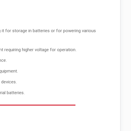
t for storage in batteries or for powering various
 requiring higher voltage for operation.
nce.
equipment.
 devices.
ial batteries.