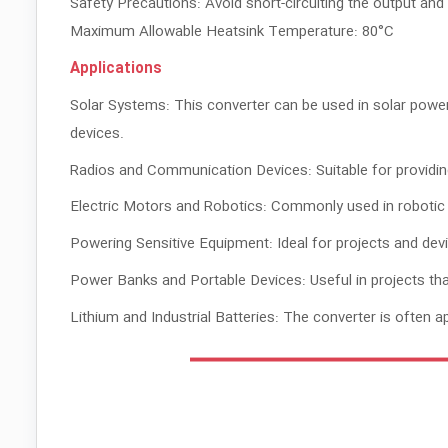
Safety Precautions: Avoid short-circuiting the output and
Maximum Allowable Heatsink Temperature: 80°C
Applications
Solar Systems: This converter can be used in solar power 
devices.
Radios and Communication Devices: Suitable for providing
Electric Motors and Robotics: Commonly used in robotic
Powering Sensitive Equipment: Ideal for projects and devi
Power Banks and Portable Devices: Useful in projects that
Lithium and Industrial Batteries: The converter is often a