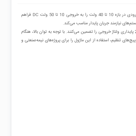
این ماژول بوست کانورتر DC-DC توان‌بالا با طراحی روی برد آلومینیومی و استفاده از یک سلف حلقوی (Toroidal Inductor) امکان افزایش ولتاژ ورودی در بازه 10 تا 40 ولت را به خروجی 10 تا 50 ولت DC فراهم
تم‌های نیازمند جریان پایدار مناسب می‌کند.
ساختار سوئیچینگ این ماژول با استفاده از ترانزیستورهای قدرت و دیودهای سرعت‌بالا، بازده مناسبی را فراهم کرده و خازن‌های الکترولیتی 220µF/50V پایداری ولتاژ خروجی را تضمین می‌کنند. با توجه به توان بالا، هنگام
و پیچ‌های تنظیم، استفاده از این ماژول را برای پروژه‌های نیمه‌صنعتی و