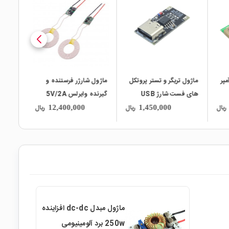
local_mall
local_mall
local_mall
شارژ و دشارژ 2 آمپر
ماژول تریگر و تستر پروتکل
ماژول شارژر فرستنده و
های فست شارژ USB
گیرنده وایرلس 5V/2A
USB
Type-C مدل HW-398
مدل XKT-412
YY17
ریال
ریال
ریال
12,400,000
1,450,000
ماژول مبدل dc-dc افزاینده
250w برد آلومینیومی