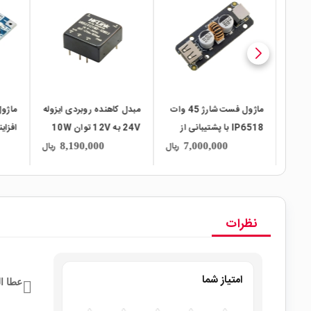
local_mall
local_mall
local_mall
ماژول رگولاتور DC به DC
ماژول فست شارژ 45 وات
مبدل کاهنده روبردی ایزوله
ر کاهنده 2 آمپر MINI-
IP6518 با پشتیبانی از
24V به 12V توان 10W
پروتکل QC3.0 دارای
مدل URB2412YMD-
USB مدل E8301
ریال
ریال
ریال
8,190,000
7,000,000
خروجی USB Type-C
10WR3 مارک Hi-Link
نظرات
امتیاز شما
عطا ال