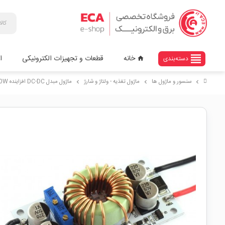
view_headline
خانه
قطعات و تجهیزات الکترونیکی
ا
دسته‌بندی
home
سنسور و ماژول ها
ماژول تغذیه - ولتاژ و شارژ
ماژول مبدل DC-DC افزاینده 250W برد آلومینیومی
chevron_right
chevron_right
chevron_right