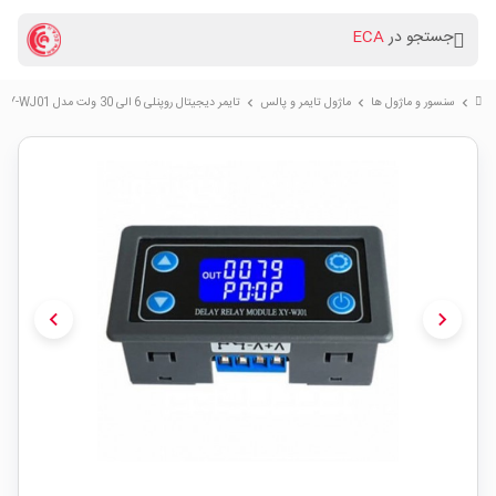
جستجو در
ECA
سنسور و ماژول ها
ماژول تایمر و پالس
تایمر دیجیتال روپنلی 6 الی 30 ولت مدل XY-WJ01
chevron_right
chevron_right
chevron_right
chevron_left
chevron_right