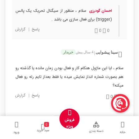
سلام ، منظور از سیگنال تحریک یک پالس
احسان گودرزی
(trigger) برای فعال سازی می باشد .
پاسخ
|
گزارش
0
0
سینا پیشوایی
4 سال پیش
خریدار
|
سلام ، ایا این ماژول هنکام کار و فعال بودن زمان مانده یا گذشته رو
هم بصورت شماره انداز نمایش میده یا فقط بعداز تایم رله رو فعال
میکنه؟
پاسخ
|
گزارش
0
2
یحیی ایمان دوست
4 سال پیش
خریدار
|
فروش
0
ویژه
سبد خرید
دسته بندی
خانه
ورود
با سلام بنده این ماژول گرفتم اما رله اون برای کاری که میخوام