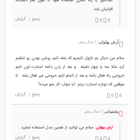
کنتاکتور یا رله کمکی استفاده شود تا طول عمر دستگاه
افزایش یابد.
پاسخ
|
گزارش
0
0
آرش بهلولی
1 سال پیش
|
سلام من دنبال یم ناژول تایمرم که بشه تایم روشن بودن رو تنظیم
کرد مثلا سه یا چهار دقیقه . و بعد از زدن دکمه استارت اون تایم
خروجی رله فعال باشه و بعد از اتمام تایم خروجی غیر فعال بشه . تا
موقعی که دوباره استارت بزنم. آیا جواب کار منو میده؟
پاسخ
|
گزارش
0
0
پشتیبانی
1 سال پیش
|
سلام می توانید از همین مدل استفاده نمایید .
آرش بهلولی
پاسخ
|
گزارش
0
0