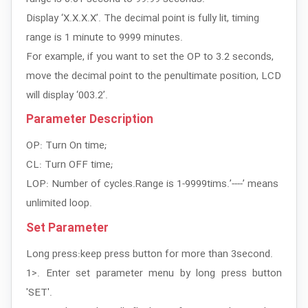
Display ‘X.X.X.X’. The decimal point is fully lit, timing
range is 1 minute to 9999 minutes.
For example, if you want to set the OP to 3.2 seconds,
move the decimal point to the penultimate position, LCD
will display ‘003.2’.
Parameter Description
OP: Turn On time;
CL: Turn OFF time;
LOP: Number of cycles.Range is 1-9999tims.’----’ means
unlimited loop.
Set Parameter
Long press:keep press button for more than 3second.
1>. Enter set parameter menu by long press button
'SET'.