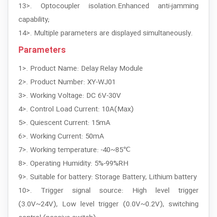
13>. Optocoupler isolation.Enhanced anti-jamming
capability;
14>. Multiple parameters are displayed simultaneously.
Parameters
1>. Product Name: Delay Relay Module
2>. Product Number: XY-WJ01
3>. Working Voltage: DC 6V-30V
4>. Control Load Current: 10A(Max)
5>. Quiescent Current: 15mA
6>. Working Current: 50mA
7>. Working temperature: -40~85℃
8>. Operating Humidity: 5%-99%RH
9>. Suitable for battery: Storage Battery, Lithium battery
10>. Trigger signal source: High level trigger
(3.0V~24V), Low level trigger (0.0V~0.2V), switching