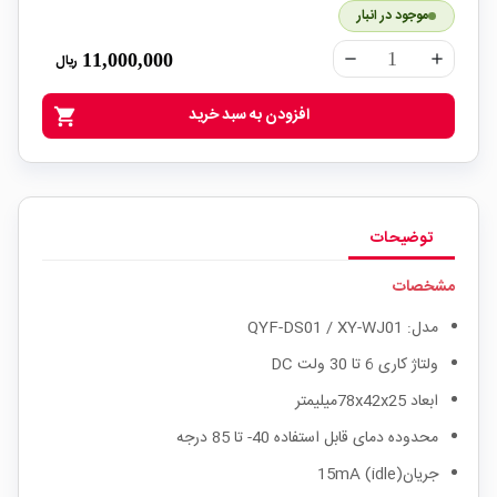
موجود در انبار
11,000,000
ریال
remove
add
افزودن به سبد خرید
shopping_cart
توضیحات
مشخصات
مدل: QYF-DS01 / XY-WJ01
ولتاژ کاری 6 تا 30 ولت DC
ابعاد 78x42x25میلیمتر
محدوده دمای قابل استفاده 40- تا 85 درجه
جریان(idle) 15mA