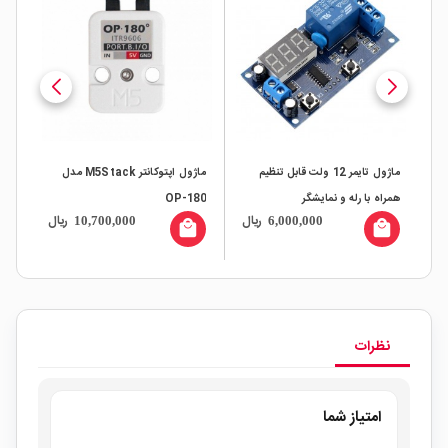
HY-040
ماژول تایمر 12 ولت قابل تنظیم
ماژول اپتوکانتر M5Stack مدل
همراه با رله و نمایشگر
OP-180
برا
ال
ریال
ریال
10,700,000
6,000,000
all
local_mall
local_mall
نظرات
امتیاز شما