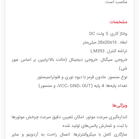
مناسب است.
مشخصات
ولتاژ کاری: 5 ولت DC
ابعاد: 28x20x16 میلی‌متر
تراشه کنترل: LM393
خروجی سیگنال: خروجی دیجیتال (حالت بالا/پایین بر اساس عبور
شی)
نوع سنسور: مادون قرمز با دیود نوری و فتوتراسیستور
تعداد پایه‌ها: 4 پایه (VCC، GND، OUT، و سنسور)
ویژگی‌ها
اندازه‌گیری سرعت موتور: امکان تعیین دقیق سرعت چرخش موتورها
با ثبت و شمارش پالس‌های تولید شده.
سازگاری کامل با میکروکنترلرها: اتصال راحت به آردوینو و سایر