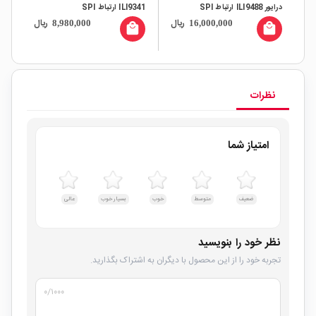
ILI9341 ارتباط SPI
کاناله TXS0108E
ریال
ریال
64,000
8,980,000
16,000,000
local_mall
local_mall
نظرات
امتیاز شما
ضعیف
متوسط
خوب
بسیار خوب
عالی
نظر خود را بنویسید
تجربه خود را از این محصول با دیگران به اشتراک بگذارید.
۰
/۱۰۰۰