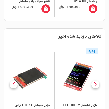
تنظیم همراه با رله و نمایشگر
ریال
ریال
758,000
13,700,000
11,000,00
local_mall
local_mall
کالاهای بازدید شده اخیر
ماژول نمایشگر "TFT LCD 3.2
ماژول نمایشگر "LCD 2.4 درایور