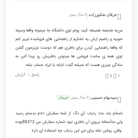
عرفان شکورزاده
8 سال پیش
|
من‌به شخصه همیشه کیف پولم توی دانشگاه جا میمونه واقعا وسیله
خوبیه و راضیم ازش یه تشکرم از راهنمایی های فروشنده تبریز کنم
که واقعا راهنمایی کردن برای باطری هم که دوست عزیزمون گفتن
توی همه ی ساعت فروشی ها میتونن باطریش رو پیدا کنن به
سادگی چیزی هست که نمیشه گفت نایابه یا ایراد حساب بشه
پاسخ
|
گزارش
0
1
سيدنهام حسينى
8 سال پیش
خریدار
|
باسلام يك عدد ردياب آى تگ از شما سفارش دادم بدستم رسيد
ولى متأسفانه برروى آن باطرى نبود شماره سفارش من 88372بوده
.وقتى روشن نشه براى من اين ردياب چه استفاده اى داره