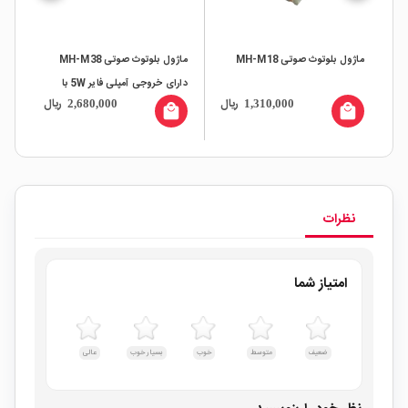
ماژول بلوتوث صوتی MH-M38
ماژول بلوتوث سریال HC-06 همراه
دا
دارای خروجی آمپلی فایر 5W با
با برد کمکی
می
یال
ریال
ریال
5,670,000
2,680,000
کانکتور USB Type-C
l
local_mall
local_mall
نظرات
امتیاز شما
ضعیف
متوسط
خوب
بسیار خوب
عالی