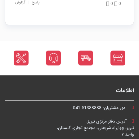
پاسخ
|
گزارش
0
0
اطلاعات
امور مشتریان:
041-51388888
آدرس دفتر مرکزی تبریز:
تبریز، چهارراه شریعتی، مجتمع تجاری گلستان،
واحد ۷