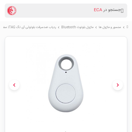
جستجو در
ECA
سنسور و ماژول ها
ماژول بلوتوث Bluetooth
ردیاب ضدسرقت بلوتوثی آی تگ iTAG سفید
chevron_right
chevron_right
chevron_right
chevron_left
chevron_right