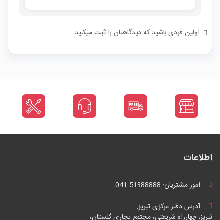
اولین فردی باشید که دیدگاهتان را ثبت میکنید
اطلاعات
امور مشتریان:
041-51388888
آدرس دفتر مرکزی تبریز:
تبریز، چهارراه شریعتی، مجتمع تجاری گلستان،