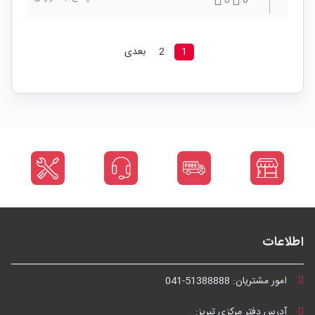
0
0
1
2
بعدی
اطلاعات
امور مشتریان:
041-51388888
آدرس دفتر مرکزی تبریز: