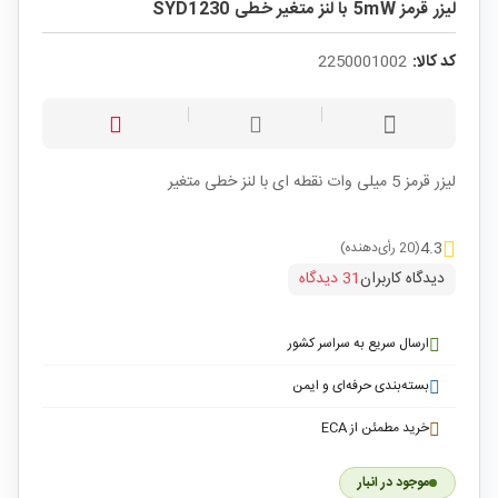
لیزر قرمز 5mW با لنز متغیر خطی SYD1230
کد کالا:
2250001002
لیزر قرمز 5 میلی وات نقطه ای با لنز خطی متغیر
4.3
(20 رأی‌دهنده)
دیدگاه کاربران
31 دیدگاه
ارسال سریع به سراسر کشور
بسته‌بندی حرفه‌ای و ایمن
خرید مطمئن از ECA
موجود در انبار