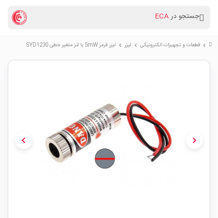
جستجو در
ECA
قطعات و تجهیزات الکترونیکی
لیزر
لیزر قرمز 5mW با لنز متغیر خطی SYD1230
chevron_right
chevron_right
chevron_right
chevron_left
chevron_right