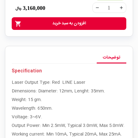
3,160,000
ریال
remove
add
افزودن به سبد خرید
shopping_cart
توضیحات
Specification
Laser Output Type: Red LINE Laser
Dimensions: Diameter: 12mm, Lenght: 35mm.
Weight: 15 gm.
Wavelength: 650nm.
Voltage: 3~6V.
Output Power: Min 2.5mW, Typical 3.0mW, Max 5.0mW.
Working current: Min 10mA, Typical 20mA, Max 25mA.