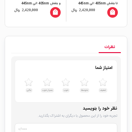
تا بنفش 405nm الی 445nm
و بنفش 405nm الی 445nm
ال
ریال
ریال
2,420,000
2,420,000
all
local_mall
local_mall
نظرات
امتیاز شما
ضعیف
متوسط
خوب
بسیار خوب
عالی
نظر خود را بنویسید
تجربه خود را از این محصول با دیگران به اشتراک بگذارید.
۰
/۱۰۰۰