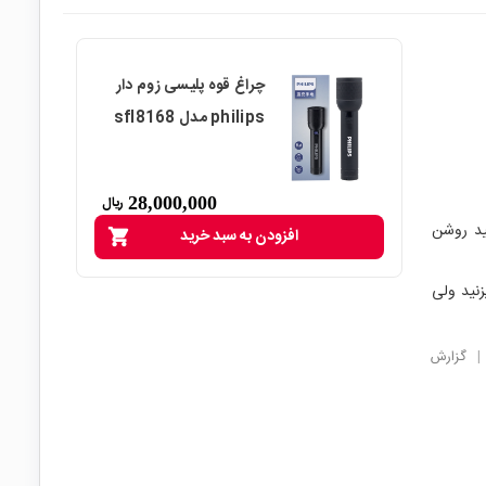
چراغ قوه پلیسی زوم دار
philips مدل sfl8168
28,000,000
ریال
ید روشن
افزودن به سبد خرید
shopping_cart
نید ولی
|
گزارش