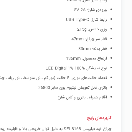
زمان شارژ کامل: 4 ساعت
ورودی شارژ: 5V-2A
رابط شارژ: USB Type-C
وزن خالص: 215g
قطر سر چراغ: 47mm
قطر بدنه: 33mm
ارتفاع محصول: 186mm
نوع نمایشگر: LED Digital 1%-100%
تعداد حالت‌های نوری: 5 حالت (نور کم ، نور متوسط ، نور زیاد ، چشمک زن ، SOS )
باتری قابل تعویض لیتیوم یون سایز 26800
اقلام همراه : باتری و کابل شارژ
کاربردهای رایج
چراغ قوه فیلیپس SFL8168 به دلیل توان خروج