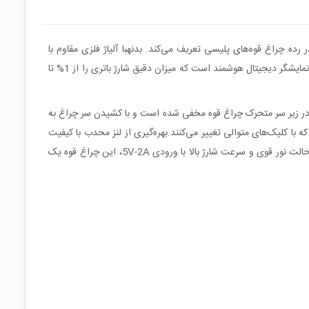
و طراحی مهندسی‌شده، استانداردهای جدیدی را در رده چراغ قوه‌های پلیسی تعریف می‌کند. بدنهبا آلیاژ فلزی مقاوم با
قابلیت تحمل سقوط از ارتفاع کم ساخته شده است که دوام آن را در شرایط سخت کاری تضمین می‌کند. یکی از ویژگی‌های برجسته این مدل، تجهیز به نمایشگر دیجیتال هوشمند است که میزان دقیق شارژ باتری را از 1% تا
ت، به صورت هوشمندانه‌ای در زیر سر متحرک چراغ قوه مخفی شده است و با کشیدن سر چراغ به
ی‌شود. این محصول دارای دو سطح عملکردی است؛ حالت عادی شامل تنظیمات نور قوی، متوسط، ضعیف، چشمک‌زن و SOS است که با کلیک‌های متوالی تغییر می‌کنند.بهره‌گیری از لنز محدب با کیفیت
بالا و سیستم زوم مکانیکی، امکان تغییر کانون نور از حالت پخش (Flood) به حالت نقطه‌ای (Spot) را میسر می‌سازد. با زمان روشنایی 4.5 ساعت در حالت نور قوی و سرعت شارژ بالا با ورودی 5V-2A، این چراغ قوه یک