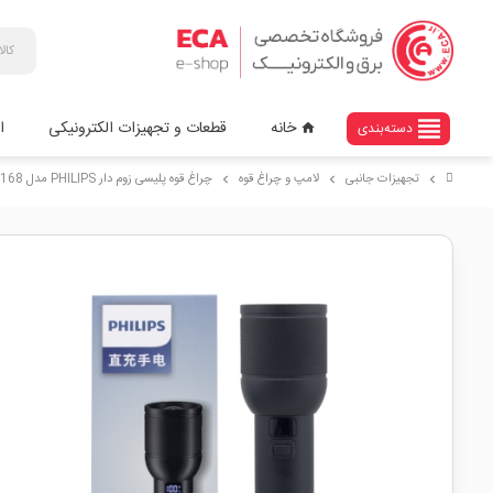
view_headline
خانه
قطعات و تجهیزات الکترونیکی
ا
دسته‌بندی
home
تجهیزات جانبی
لامپ و چراغ قوه
چراغ قوه پلیسی زوم دار PHILIPS مدل SFL8168
chevron_right
chevron_right
chevron_right