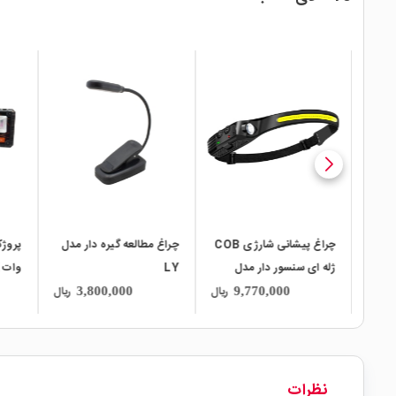
local_mall
local_mall
local_mall
چراغ پیشانی شارژی COB
چراغ مطالعه گیره دار مدل
ژله ای سنسور دار مدل
LY
0-W
W689
ریال
ریال
ریال
3,800,000
9,770,000
نظرات