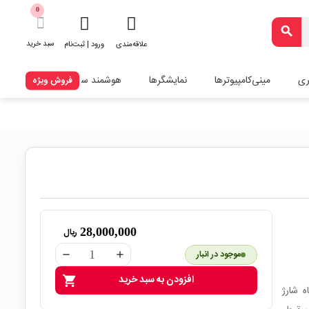
0
search
سبد خرید
علاقه‌مندی
ورود | ثبت‌نام
ری
مینی‌کامپیوترها
نمایشگرها
هوشمند سازی
فروش ویژه
28,000,000
ریال
موجود در انبار
remove
add
افزودن به سبد خرید
shopping_cart
 درگاه شارژ