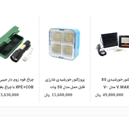
local_mall
local_mall
پروژکتور خورشیدی 80
پروژکتور خورشیدی شارژی
چراغ قوه زوم دار جیبی
وات V.MAX مدل V-
قابل حمل مدل 50 وات
XPE+COB با چراغ بغل
PT28-8
ریال
ریال
3,630,000
15,600,000
49,800,000