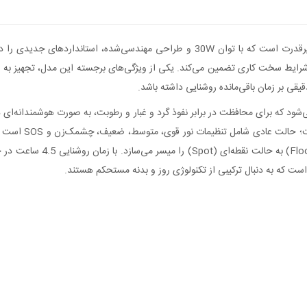
چراغ قوه PHILIPS مدل SFL8168 یک ابزار روشنایی حرفه‌ای و پرقدرت است که با توان 30W 
این دستگاه از طریق پورت مدرن USB Type-C انجام می‌شود که برای محافظت در برابر نفوذ گرد و غبار و رطوب
سمت جلو نمایان م
است که به دنبال ترکیبی از تکنولوژی روز و بدنه مستحکم هستند.