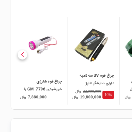
local_mall
local_mall
local_mall
چراغ قوه UV سه لامپه
چراغ قوه شارژی
چراغ م
دارای نمایشگر شارژ
خورشیدی GM-7796 با
رومیز
ریال
22,000,000
10%
چراغ بغل
ریال
ریال
ریال
7,880,000
19,800,000
6059