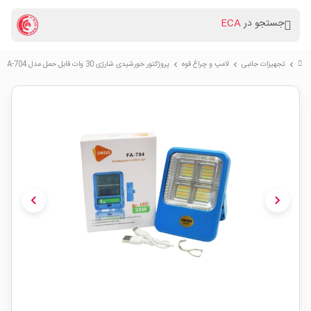
جستجو در
ECA
تجهیزات جانبی
لامپ و چراغ قوه
پروژکتور خورشیدی شارژی 30 وات قابل حمل مدل FA-704
chevron_right
chevron_right
chevron_right
chevron_left
chevron_right