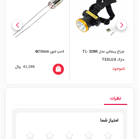
دل ZY-H4
چراغ پیشانی مدل TL-329M
لامپ نئون 4X10mm
مارک TEDLUX
ال
ریال
41,500
ناموجود
local_mall
نظرات
امتیاز شما