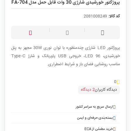
پروژکتور خورشیدی شارژی 30 وات قابل حمل مدل FA-704
کد کالا:
2081008249
پروژکتور LED شارژی چندمنظوره با توان نوری 30W مجهز به پنل
خورشیدی، 96 LED، خروجی USB پاوربانک و شارژ Type‑C
مناسب روشنایی فضای باز و شرایط اضطراری.
0
دیدگاه کاربران
2 دیدگاه
ارسال سریع به سراسر کشور
بسته‌بندی حرفه‌ای و ایمن
خرید مطمئن از ECA