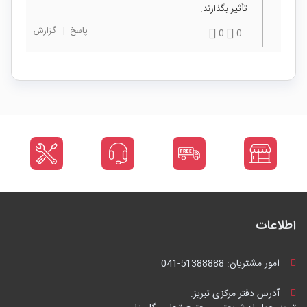
تأثیر بگذارند.
پاسخ
|
گزارش
0
0
اطلاعات
امور مشتریان:
041-51388888
آدرس دفتر مرکزی تبریز: