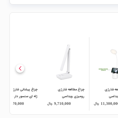
local_mall
local_mall
چراغ مطالعه شارژی
چراغ پیشانی شارژی COB
رومیزی ویداسی
ژله ای سنسور دار مدل
WEIDASI مدل WD-
W689
ریال
ریال
ریال
9,770,000
9,710,000
6082Q