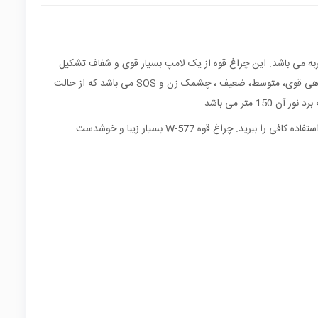
ژ آلومینیوم محکم است و بسیار مقاوم در برابر ضربه می باشد. این چراغ قوه از یک لامپ بسیار قوی و شفاف تشکیل
شده است که با می توان گفت که طول عمر این لامپ بیش از 100 هزار ساعت می باشد، از لحاظ حالات نوردهی نیز این چراغ قوه دارای پنج حالت نوردهی قوی، متوسط، ضعیف ، چشمک زن و SOS می باشد که از حالت
از مزیت های دیگر چراغ قوه پرنور مدل W-577، ضدآب بودن آن است و شما می توانید با خیال راحت در مواقع بارانی و یا حتی محیط مرطوب نیز از آن استفاده کافی را ببرید. چراغ قوه W-577 بسیار زیبا و خوشدست