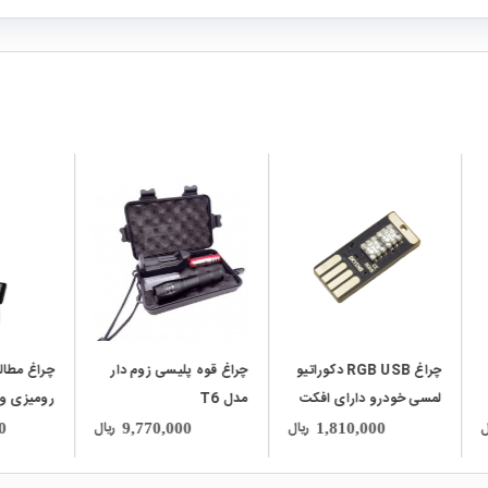
local_mall
local_mall
چراغ RGB USB دکوراتیو
چراغ قوه پلیسی زوم دار
چراغ مطالعه شارژی
 خودرو دارای افکت
مدل T6
رومیزی ویداسی
 حساس به صدا
WEIDASI مدل WD-
ریال
ریال
11,300,000
9,770,000
1,810,000
6059