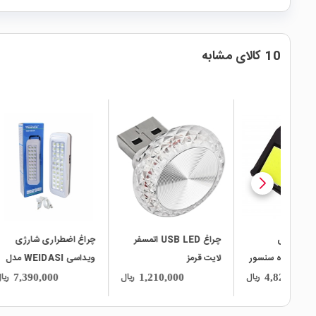
10 کالای مشابه
local_mall
local_mall
local_mall
چراغ USB LED اتمسفر
چراغ اضطراری شارژی
نسور
لایت قرمز
ویداسی WEIDASI مدل
لمسی
WD-823A
نوری
ریال
ریال
ریال
7,390,000
1,210,000