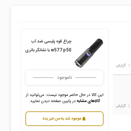
چراغ قوه پلیسی ضد آب
w577 p50 با نشانگر باتری
|
گزارش
ناموجود
این کالا در حال حاضر موجود نیست. می‌توانید از
کالاهای مشابه
در پایین صفحه دیدن نمایید.
|
گزارش
موجود شد به من خبر بده
notifications