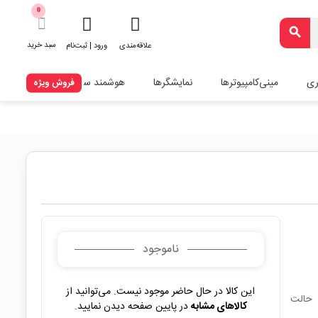
0
search
سبد خرید
علاقه‌مندی
ورود | ثبت‌نام
ری
مینی‌کامپیوترها
نمایشگرها
هوشمند سازی
فروش ویژه
ناموجود
این کالا در حال حاضر موجود نیست. می‌توانید از
چراغ قوه پلیسی فلزی ضد آب W577 دارای چیپ قوی XHP50 با 5 حالت
کالاهای مشابه
در پایین صفحه دیدن نمایید.