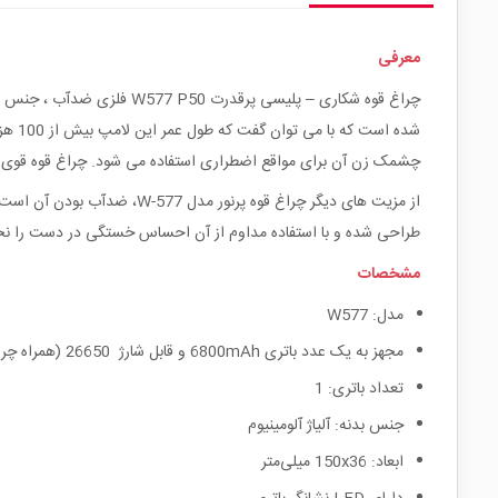
معرفی
چشمک زن آن برای مواقع اضطراری استفاده می شود. چراغ قوه قوی مدل W-577 از لحاظ برد نور و میزان روشنایی نیز در رده بالایی قرار دارد به طوریکه برد نور آن 150 
طراحی شده و با استفاده مداوم از آن احساس خستگی در دست را ن
مشخصات
مدل: W577
مجهز به یک عدد باتری 6800mAh و قابل شارژ 26650 (همراه چراغ میباشد)
تعداد باتری: 1
جنس بدنه: آلیاژ آلومینیوم
ابعاد: 150x36 میلی‌متر