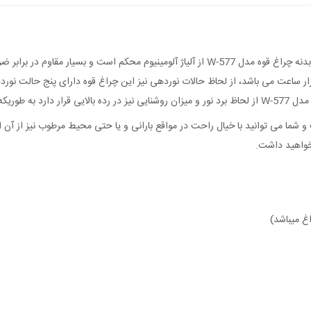
چراغ قوه شکاری – پلیسی پرقدرت W577 P50 فلزی ضدآب ، جنس بدنه چراغ قوه مدل W-577 از آلیا
متر می باشد.
خواهید داشت.