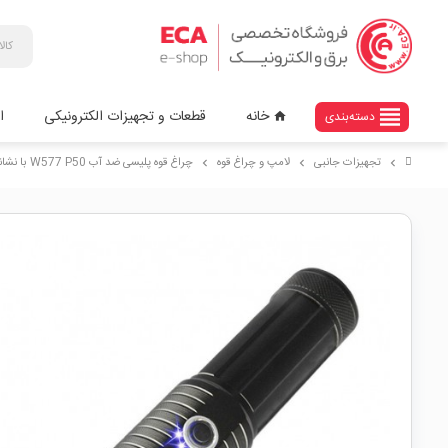
view_headline
خانه
قطعات و تجهیزات الکترونیکی
ا
دسته‌بندی
home
تجهیزات جانبی
لامپ و چراغ قوه
چراغ قوه پلیسی ضد آب W577 P50 با نشانگر باتری
chevron_right
chevron_right
chevron_right