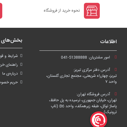
نحوه خرید از فروشگاه
بخش‌های ف
اطلاعات
شرايط و قوا
امور مشتریان:
041-51388888
راهنمای خری
آدرس دفتر مرکزی تبریز:
درباره‌ی ما
تبریز، چهارراه شریعتی، مجتمع تجاری گلستان،
واحد ۷
حریم خصو
آدرس فروشگاه تهران:
تهران، خیابان جمهوری، نرسیده به پل حافظ،
پاساژ توکل، طبقه زیرهمکف، واحد B6 (تاپ
ترونیک)