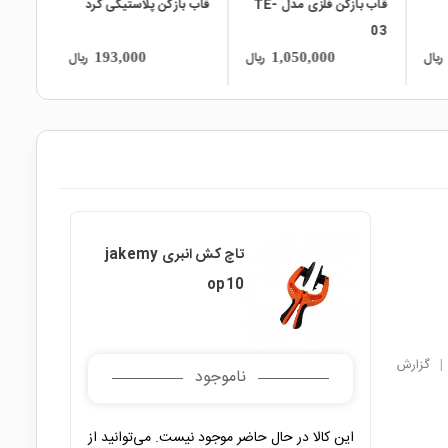
قاب بازکن فلزی مدل TE-
قاب بازکن پلاستیکی گرد
03
ریال
ریال
ریال
193,000
1,050,000
تاچ کش انبری jakemy
op10
|
گزارش
ناموجود
این کالا در حال حاضر موجود نیست. می‌توانید از