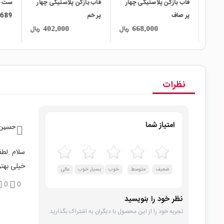
قاب بازکن پلاستیکی چهار
قاب بازکن پلاستیکی چهار
پر صاف
پر خم
689
ریال
ریال
ریال
402,000
668,000
نظرات
امتیاز شما
حسین 
سلام .لطف
خیلی بهت
ضعیف
متوسط
خوب
بسیار خوب
عالی
0
0
نظر خود را بنویسید
تجربه خود را از این محصول با دیگران به اشتراک بگذارید.