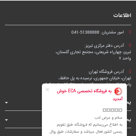
اطلاعات
امور مشتریان:
041-51388888
آدرس دفتر مرکزی تبریز:
تبریز، چهارراه شریعتی، مجتمع تجاری گلستان،
واحد ۷
آدرس فروشگاه تهران:
تهران، خیابان جمهوری، نرسیده به پل حافظ،
پاساژ توکل، طبقه زیرهمکف، واحد B6 (تاپ ترونیک)
بخش‌های فروشگاه
بخش‌های سایت