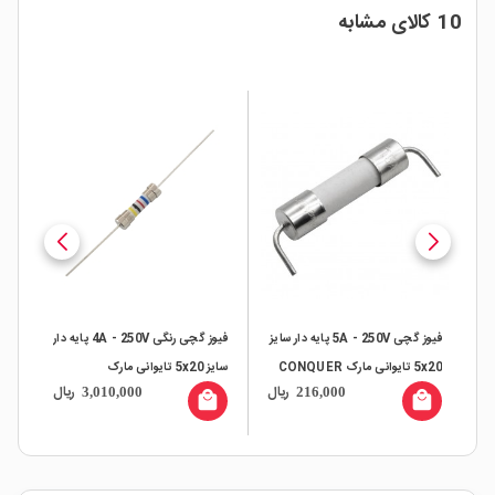
10 کالای مشابه
فیوز گچی 5A - 250V پایه دار سایز
فیوز گچی رنگی 4A - 250V پایه دار
فیوز گچ
5x20 تایوانی مارک CONQUER
سایز 5x20 تایوانی مارک
ال
ریال
ریال
3,010,000
216,000
CONQUER بسته 100 تایی
all
local_mall
local_mall