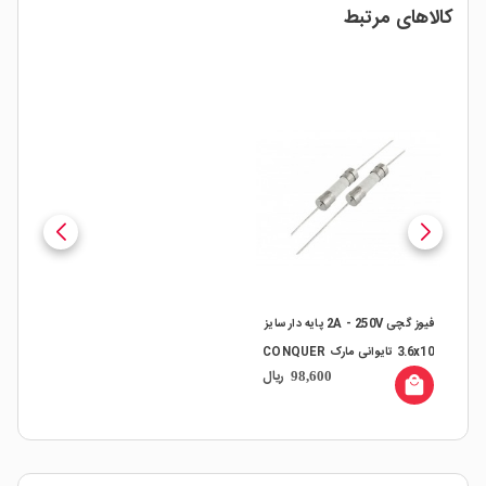
کالاهای مرتبط
فیوز گچی 2A - 250V پایه دار سایز
3.6x10 تایوانی مارک CONQUER
ریال
98,600
local_mall