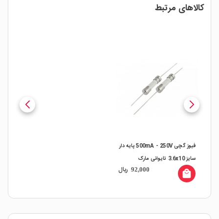
کالاهای مرتبط
فیوز گچی 500mA - 250V پایه دار
سایز 3.6x10 تایوانی مارک
ریال
92,000
CONQUER
local_mall