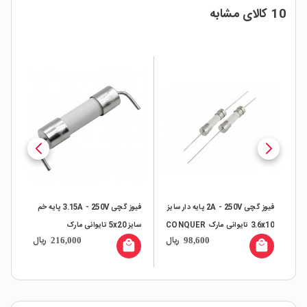
10 کالای مشابه
فیوز گچی 2A - 250V پایه دار سایز
فیوز گچی 3.15A - 250V پایه خم
3.6x10 تایوانی مارک CONQUER
سایز 5x20 تایوانی مارک
ال
ریال
ریال
216,000
98,600
CONQUER
NQUER
all
local_mall
local_mall