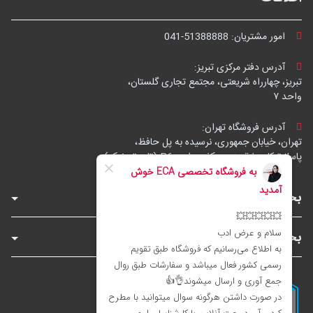
امور مشتریان:
041-51388888
آدرس دفتر مرکزی تبریز:
تبریز، چهارراه شریعتی، مجتمع تجاری گلستان،
واحد ۷
آدرس فروشگاه تهران:
تهران، خیابان جمهوری، نرسیده به پل حافظ،
پاساژ توکل، طبقه زیرهمکف، واحد B6 (تاپ ترونیک)
بخش‌های فروشگاه
بخش‌های سایت