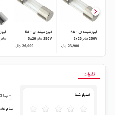
-
فیوز شیشه ای 6A -
فیوز شیشه ای 5A -
250V سایز 5x20
250V سایز 5x20
سایز 6X30
ریال
ریال
ریال
26,000
23,900
نظرات
امتیاز شما
نیما ا
سلام لطفا