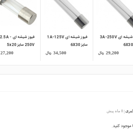
فیوز شیشه ای 3A-250V
فیوز شیشه ای 1A-125V
فیوز شیشه ای 2.5A -
سایز 6X30
250V سایز 5x20
ریال
ریال
27,200
34,500
29,200
کبری
8 ماه پیش
|
 موجود کنید.