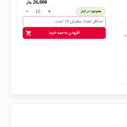
26,000
ریال
موجود در انبار
remove
add
حداقل تعداد سفارش 10 است
افزودن به سبد خرید
shopping_cart
وع