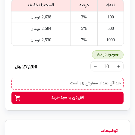
تعداد
درصد
قیمت با تخفیف
100
3%
2,638‎ تومان
500
5%
2,584‎ تومان
1000
7%
2,530‎ تومان
موجود در انبار
27,200
ریال
remove
add
حداقل تعداد سفارش 10 است
افزودن به سبد خرید
shopping_cart
توضیحات