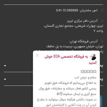
امور مشتریان:
041-51388888
آدرس دفتر مرکزی تبریز:
تبریز، چهارراه شریعتی، مجتمع تجاری گلستان،
واحد ۷
آدرس فروشگاه تهران:
تهران، خیابان جمهوری، نرسیده به پل حافظ،
پاساژ توکل، طبقه زیرهمکف، واحد B6 (تاپ ترونیک)
بخش‌های فروشگاه
بخش‌های سایت