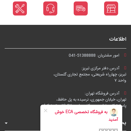
اطلاعات
امور مشتریان:
041-51388888
آدرس دفتر مرکزی تبریز:
تبریز، چهارراه شریعتی، مجتمع تجاری گلستان،
واحد ۷
آدرس فروشگاه تهران:
تهران، خیابان جمهوری، نرسیده به پل حافظ،
پاساژ توکل، طبقه زیرهمکف، واحد B6 (تاپ ترونیک)
بخش‌های فروشگاه