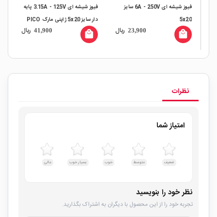
فیوز شیشه ای 6A - 250V سایز
فیوز شیشه ای 3.15A - 125V پایه
5x20
دار سایز 5x20 ژاپنی مارک PICO
20
ال
ریال
ریال
41,900
23,900
all
local_mall
local_mall
نظرات
امتیاز شما
ضعیف
متوسط
خوب
بسیار خوب
عالی
نظر خود را بنویسید
تجربه خود را از این محصول با دیگران به اشتراک بگذارید.