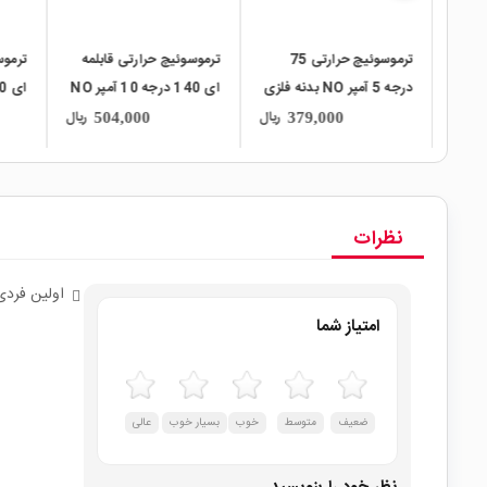
لمه
ترموسوئیچ حرارتی 75
ترموسوئیچ حرارتی قابلمه
ترموس
ای 110 درجه 10 آمپر NO
درجه 5 آمپر NO بدنه فلزی
ای 140 درجه 10 آمپر NO
کد KSD-9700
کد KSD-301
کد KSD-301
ریال
ریال
ریال
504,000
379,000
نظرات
اولین فردی
امتیاز شما
ضعیف
متوسط
خوب
بسیار خوب
عالی