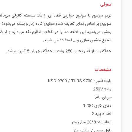
معرفی
ترمو سوییچ یا سوئیچ حرارتی قطعه‌ای از یک سیستم کنترلی می‌باش
سوییچ بر اساس دمای تعریف شده سوئیچ کرده (باز و بسته می‌شود) و دس
روشن می‌نماید.این قطعه دما را در نقطه‌ی تنظیم نگه می‌دارد و از 
صنایع ماشین سازی و … استفاده می شوند.
حداکثر ولتاژ قابل تحمل 250 ولت و حداکثر جریان 5 آمپر میباشد.
مشخصات
پارت نامبر : KSD-9700 / TLRS-9700
ولتاژ 250V
جریان 5A
دمای کاری 120C
تعداد پایه 2
ابعاد : 4*8*20 میلی متر
طول سیم : 7 سانتی متر