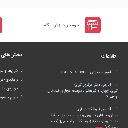
نحوه خرید از فروشگاه
بخش‌های ف
اطلاعات
شرايط و قوا
امور مشتریان:
041-51388888
راهنمای خری
آدرس دفتر مرکزی تبریز:
درباره‌ی ما
تبریز، چهارراه شریعتی، مجتمع تجاری گلستان،
واحد ۷
حریم خصو
آدرس فروشگاه تهران:
تهران، خیابان جمهوری، نرسیده به پل حافظ،
پاساژ توکل، طبقه زیرهمکف، واحد B6 (تاپ
ترونیک)