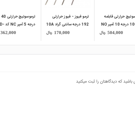
وئیچ حرارتی قابلمه
ترمو فیوز - فیوز حرارتی
ترموسوئیچ حرارتی 40
ای 100 درجه 10 آمپر NO
192 درجه سانتی گراد 10A
درجه 5 آمپ
کد SF188E
9700
ریال
ریال
362,000
170,000
504,000
 باشید که دیدگاهتان را ثبت میکنید