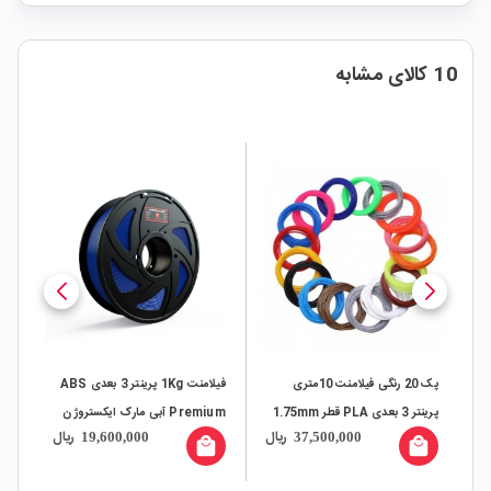
10 کالای مشابه
تر 3 بعدی +PLA
پک 20 رنگی فیلامنت 10متری
فیلامنت 1Kg پرینتر 3 بعدی ABS
پرینتر 3 بعدی PLA قطر 1.75mm
Premium آبی مارک ایکستروژن
ال
ریال
ریال
19,600,000
37,500,000
ایک
all
local_mall
local_mall