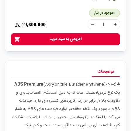
موجود در انبار
19,600,000
ریال
remove
add
افزودن به سبد خرید
shopping_cart
توضیحات
فیلامنت ABS Premium
(Acrylonitrile Butadiene Styrene)
یک نوع ترموپلاستیک است که به دلیل استحکام، انعطاف‌پذیری و
مقاومت بالا در برابر حرارت، کاربردهای گسترده‌ای دارد. فیلامنت
ABS پریمیوم یک نقطه عطف در تولید فیلامنت های ABS به شمار
می آید. با استفاده از فرمولاسیون خاص تولید این فیلامنت، مشکلات
کار با فیلامنت ای بی اس به حداقل رسیده است و کمتر ترک