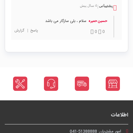
پشتیبانی
4 سال پیش
|
سلام ، بلی سازگار می باشد
حسین حمیره
پاسخ
|
گزارش
0
0
اطلاعات
امور مشتریان:
041-51388888