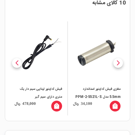
10 کالای مشابه
لا
مغزی فیش آداپتور استاندارد
فیش آداپتور لپتاپی سیم دار یک
جک آ
5.5mm مدل PPM-2-5521L-S
متری دارای سیم گیر
ال
ریال
ریال
478,000
34,100
all
local_mall
local_mall