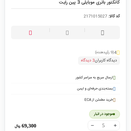
کانکتور باتری موبایلی 3 پین رایت
کد کالا:
2171015027
4
(9 رأی‌دهنده)
دیدگاه کاربران
3 دیدگاه
ارسال سریع به سراسر کشور
بسته‌بندی حرفه‌ای و ایمن
خرید مطمئن از ECA
موجود در انبار
69,300
ریال
remove
add