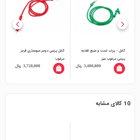
کابل - پراب تست و منبع تغذیه
کابل پرسی دوسر سوسماری قرمز
کاب
پرسی مرغوب سبز
مرغوب
پر
ال
ریال
ریال
3,720,000
3,400,000
all
local_mall
local_mall
10 کالای مشابه