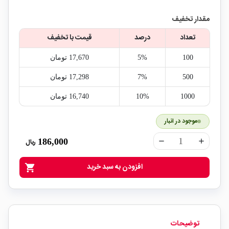
مقدار تخفیف
تعداد
درصد
قیمت با تخفیف
100
5%
17,670‎ تومان
500
7%
17,298‎ تومان
1000
10%
16,740‎ تومان
موجود در انبار
186,000
ریال
remove
add
افزودن به سبد خرید
shopping_cart
توضیحات