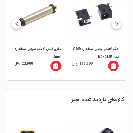
جک آداپتور لپتاپی استاندارد SMD
مغزی فیش آداپتور سوزنی استاندارد
فیش
مدل DC-044E
4mm
ال
ریال
ریال
22,900
110,000
all
local_mall
local_mall
کالاهای بازدید شده اخیر
ار