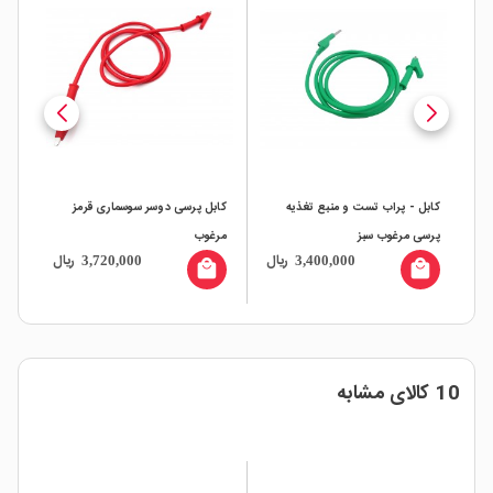
ذیه
کابل پرسی دوسر سوسماری قرمز
کابل - پراب تست و منبع تغذیه
مرغوب
پرسی مرغوب مشکی
ریال
ریال
ریال
3,400,000
3,720,000
3
local_mall
local_mall
10 کالای مشابه
12%