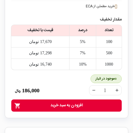
خرید مطمئن از ECA
مقدار تخفیف
تعداد
درصد
قیمت با تخفیف
100
5%
17,670‎ تومان
500
7%
17,298‎ تومان
1000
10%
16,740‎ تومان
موجود در انبار
186,000
ریال
remove
add
افزودن به سبد خرید
shopping_cart