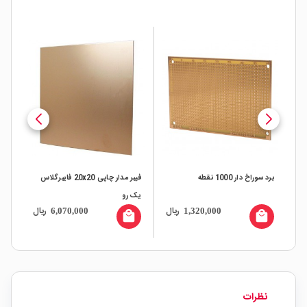
برد سوراخ دار 1000 نقطه
فیبر مدار چاپی 20x20 فایبرگلاس
برد س
یک رو
ال
ریال
ریال
6,070,000
1,320,000
all
local_mall
local_mall
نظرات