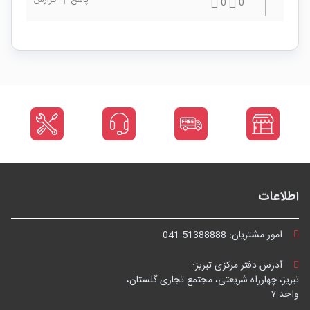
پاسخ
|
گزارش
0
0
اطلاعات
امور مشتریان:
041-51388888
آدرس دفتر مرکزی تبریز:
تبریز، چهارراه شریعتی، مجتمع تجاری گلستان،
واحد ۷