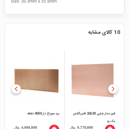
Size: 20.3mm x 35.5mm
10 کالای مشابه
فیبر مدار چاپی 20x30 فایبرگلاس
برد سوراخ دار 4000 نقطه
برد س
یک رو
ال
ریال
ریال
4,900,000
9,770,000