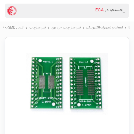
جستجو در
ECA
قطعات و تجهیزات الکترونیکی
فیبر مدار چاپی - برد بورد
فیبر مدارچاپی
تبدیل SMD به DIP پکیج SOP28 SSOP28 TSSOP28
chevron_right
chevron_right
chevron_right
chevron_right