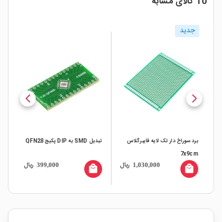
10 کالای مشابه
جدید
برد سوراخ دار تک لایه فایبرگلاس
تبدیل SMD به DIP پکیج QFN28
فیبر م
7x9cm
ال
ریال
ریال
399,000
1,030,000
all
local_mall
local_mall