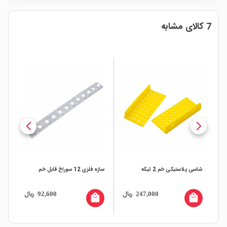
7 کالای مشابه
شاسی پلاستیکی خم 2 تیکه
سازه فلزی 12 سوراخ قابل خم
شاس
ال
ریال
ریال
92,600
247,000
all
local_mall
local_mall