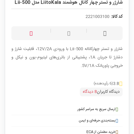
شارژر و تستر چهار کانال هوشمند LiitoKala مدل Lii-500
کد کالا:
2221003100
شارژر و تستر چهارکاناله Lii‑500 با ورودی 12V/2A، قابلیت شارژ و
دشارژ تا جریان 1A، پشتیبانی از باتری‌های لیتیوم‑یون و نیکل و
خروجی پاوربانک 5V/1A.
3.8
(6 رأی‌دهنده)
دیدگاه کاربران
8 دیدگاه
ارسال سریع به سراسر کشور
بسته‌بندی حرفه‌ای و ایمن
خرید مطمئن از ECA