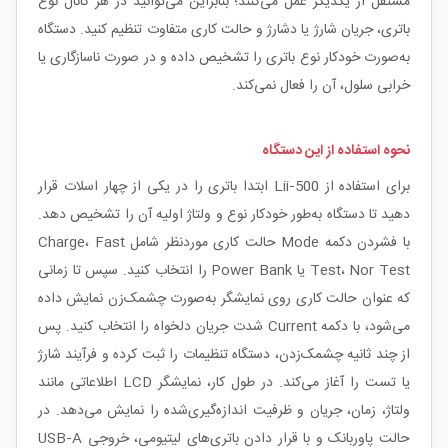
مستقل از یکدیگر عمل می‌کنند؛ بنابراین می‌توانید در هر کانال نوع
باتری، جریان شارژ یا دشارژ و حالت کاری متفاوت تنظیم کنید. دستگاه
به‌صورت خودکار نوع باتری را تشخیص داده و در صورت ناسازگاری یا
خرابی سلول، آن را فعال نمی‌کند.
نحوه استفاده از این دستگاه
برای استفاده از Lii‑500 ابتدا باتری را در یکی از چهار اسلات قرار
دهید تا دستگاه به‌طور خودکار نوع و ولتاژ اولیه آن را تشخیص دهد.
با فشردن دکمه Mode حالت کاری موردنظر شامل Charge، Fast
Test، Nor Test یا Power Bank را انتخاب کنید. سپس تا زمانی
که عنوان حالت کاری روی نمایشگر به‌صورت چشمک‌زن نمایش داده
می‌شود، با دکمه Current شدت جریان دلخواه را انتخاب کنید. پس
از چند ثانیه چشمک‌زدن، دستگاه تنظیمات را ثبت کرده و فرآیند شارژ
یا تست را آغاز می‌کند. در طول کار، نمایشگر LCD اطلاعاتی مانند
ولتاژ، زمان، جریان و ظرفیت اندازه‌گیری‌شده را نمایش می‌دهد. در
حالت پاوربانک و با قرار دادن باتری‌های لیتیومی، خروجی USB‑A