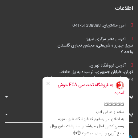
اطلاعات
امور مشتریان:
041-51388888
آدرس دفتر مرکزی تبریز:
تبریز، چهارراه شریعتی، مجتمع تجاری گلستان،
واحد ۷
آدرس فروشگاه تهران:
تهران، خیابان جمهوری، نرسیده به پل حافظ،
پاساژ توکل، طبقه زیرهمکف، واحد B6 (تاپ ترونیک)
بخش‌های فروشگاه
بخش‌های سایت