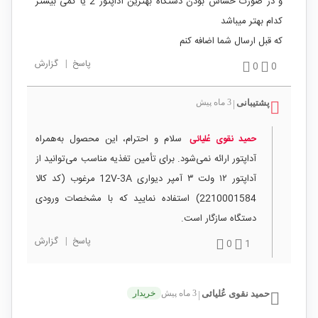
و در صورت حساس بودن دستگاه بهترین آداپتور 2 یا کمی بیشتر
کدام بهتر میباشد
که قبل ارسال شما اضافه کنم
پاسخ
|
گزارش
0
0
پشتیبانی
3 ماه پیش
|
سلام و احترام، این محصول به‌همراه
حمید نقوی عُلیائی
آداپتور ارائه نمی‌شود. برای تأمین تغذیه مناسب می‌توانید از
آداپتور ۱۲ ولت ۳ آمپر دیواری 12V-3A مرغوب (کد کالا
2210001584) استفاده نمایید که با مشخصات ورودی
دستگاه سازگار است.
پاسخ
|
گزارش
0
1
حمید نقوی عُلیائی
3 ماه پیش
خریدار
|