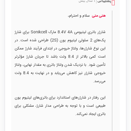
پشتیبانی
1 سال پیش
|
سلام و احترام،
هتی متی
شارژر باتری لیتیومی 8.4V 4A مارک Sonikcell برای شارژ
پک‌های 2 سلولی لیتیوم یون (2S) طراحی شده است. در
این نوع شارژرها، ولتاژ خروجی در ابتدای فرآیند شارژ ممکن
است کمی بالاتر از 8.4 ولت باشد تا جریان شارژ مؤثرتر
تأمین شود. با نزدیک شدن ولتاژ باتری به مقدار نهایی، ولتاژ
خروجی شارژر نیز کاهش می‌یابد و در نهایت به 8.4 ولت
می‌رسد.
این رفتار در شارژرهای استاندارد برای باتری‌های لیتیوم یون
طبیعی است و با توجه به طراحی مدار شارژ، مشکلی برای
باتری ایجاد نمی‌کند.