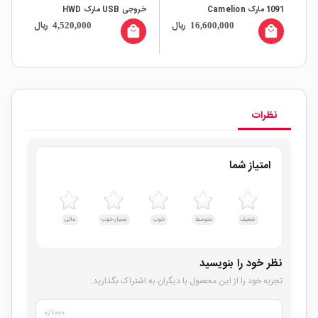
1091 مارک Camelion
خروجی USB مارک HWD
دوتایی 202
ال
ریال
ریال
4,520,000
16,600,000
 و
all
local_mall
local_mall
نظرات
امتیاز شما
ضعیف
متوسط
خوب
بسیار خوب
عالی
نظر خود را بنویسید
تجربه خود را از این محصول با دیگران به اشتراک بگذارید.
۰
/۱۰۰۰