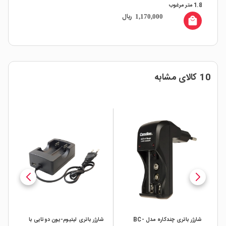
1.8 متر مرغوب
ریال
1,170,000
local_mall
10 کالای مشابه
شارژر باتری چندکاره مدل BC-
شارژر باتری لیتیوم-یون دوتایی با
شار